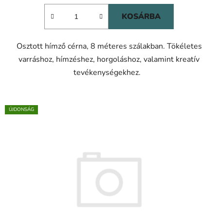
KOSÁRBA
Osztott hímző cérna, 8 méteres szálakban. Tökéletes
varráshoz, hímzéshez, horgoláshoz, valamint kreatív
tevékenységekhez.
ÚJDONSÁG