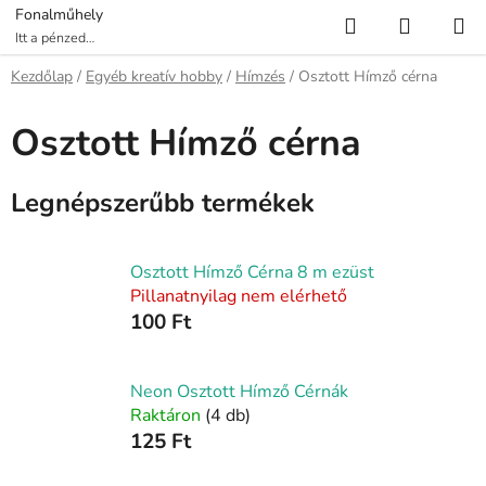
Ugrás
Keresés
KOSÁR
Fonalműhely
a
Itt a pénzed
több fonalat ér!
fő
Kezdőlap
/
Egyéb kreatív hobby
/
Hímzés
/
Osztott Hímző cérna
tartalomhoz
Osztott Hímző cérna
Legnépszerűbb termékek
Osztott Hímző Cérna 8 m ezüst
Pillanatnyilag nem elérhető
100 Ft
Neon Osztott Hímző Cérnák
Raktáron
(4 db)
125 Ft