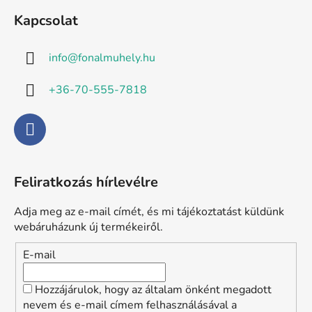
t
á
a
Kapcsolat
b
i
l
r
info
@
fonalmuhely.hu
é
á
n
c
+36-70-555-7818
y
í
t
á
s
e
Feliratkozás hírlevélre
l
e
Adja meg az e-mail címét, és mi tájékoztatást küldünk
m
webáruházunk új termékeiről.
e
i
E-mail
Hozzájárulok, hogy az általam önként megadott
nevem és e-mail címem felhasználásával a