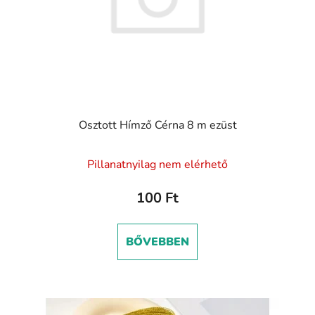
k
z
l
é
i
s
s
e
t
á
j
Osztott Hímző Cérna 8 m ezüst
a
Pillanatnyilag nem elérhető
100 Ft
BŐVEBBEN