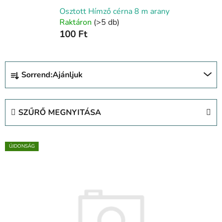
Osztott Hímző cérna 8 m arany
Raktáron
(>5 db)
100 Ft
T
Sorrend:
Ajánljuk
e
r
m
SZŰRŐ MEGNYITÁSA
é
k
T
e
ÚJDONSÁG
e
k
r
r
m
e
é
n
k
d
e
e