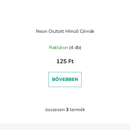
Neon Osztott Hímző Cérnák
Raktáron
(4 db)
125 Ft
BŐVEBBEN
összesen
3
termék
L
i
s
L