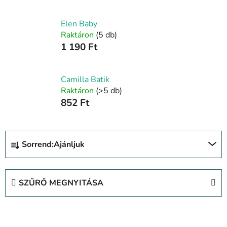
Elen Baby
Raktáron
(5 db)
1 190 Ft
Camilla Batik
Raktáron
(>5 db)
852 Ft
T
Sorrend:
Ajánljuk
e
r
m
SZŰRŐ MEGNYITÁSA
é
k
T
e
e