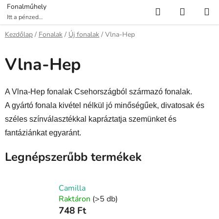
Ugrás
Keresés
KOSÁR
Fonalműhely
a
Itt a pénzed
több fonalat ér!
fő
Kezdőlap
/
Fonalak
/
Új fonalak
/
Vlna-Hep
tartalomhoz
Vlna-Hep
A Vlna-Hep fonalak Csehországból származó fonalak.
A gyártó fonala kivétel nélkül jó minőségűek, divatosak és
széles színválasztékkal kapráztatja szemünket és
fantáziánkat egyaránt.
Legnépszerűbb termékek
Camilla
Raktáron
(>5 db)
748 Ft