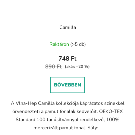
Camilla
A
Raktáron
(>5 db)
termék
átlagos
748 Ft
értékelése
890 Ft
(akár: –20 %)
5-
ből
BŐVEBBEN
4,6
csillag.
A Vlna-Hep Camilla kollekciója káprázatos színekkel
örvendezteti a pamut fonalak kedvelőit. OEKO-TEX
Standard 100 tanúsítvánnyal rendelkező, 100%
mercerizált pamut fonal. Súly:...