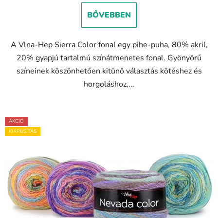
BŐVEBBEN
A Vlna-Hep Sierra Color fonal egy pihe-puha, 80% akril,
20% gyapjú tartalmú színátmenetes fonal. Gyönyörű
színeinek köszönhetően kitűnő választás kötéshez és
horgoláshoz,...
AKCIÓ
KIÁRUSÍTÁS