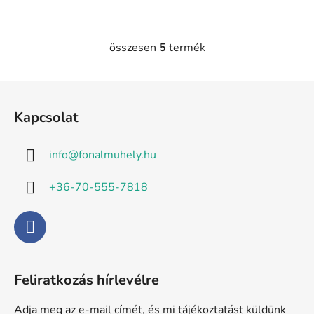
összesen
5
termék
L
i
s
L
t
á
a
Kapcsolat
b
i
l
r
info
@
fonalmuhely.hu
é
á
n
c
+36-70-555-7818
y
í
t
á
s
e
Feliratkozás hírlevélre
l
e
Adja meg az e-mail címét, és mi tájékoztatást küldünk