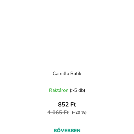
Camilla Batik
Raktáron
(>5 db)
852 Ft
1 065 Ft
(–20 %)
BŐVEBBEN