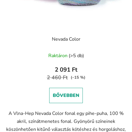
Nevada Color
A
Raktáron
(>5 db)
termék
átlagos
2 091 Ft
értékelése
2 460 Ft
(–15 %)
5-
ből
BŐVEBBEN
5,0
csillag.
A Vlna-Hep Nevada Color fonal egy pihe-puha, 100 %
akril, színátmenetes fonal. Gyönyörű színeinek
köszönhetően kitűnő választás kötéshez és horgoláshoz,