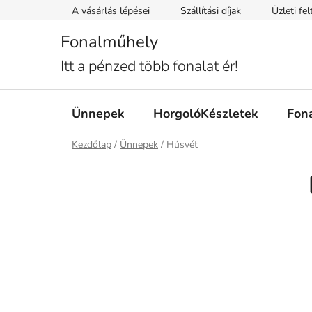
Ugrás
A vásárlás lépései
Szállítási díjak
Üzleti fe
a
fő
Fonalműhely
tartalomhoz
Itt a pénzed több fonalat ér!
Ünnepek
HorgolóKészletek
Fon
Kezdőlap
/
Ünnepek
/
Húsvét
O
l
d
a
l
s
ó
p
a