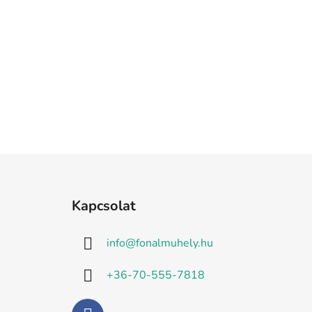
n
e
l
L
á
Kapcsolat
b
l
info
@
fonalmuhely.hu
é
c
+36-70-555-7818