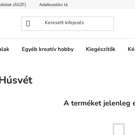
ltételek (ÁSZF)
Adatkezelési tájékoztató
Fogyasztóvédelmi t
alak
Egyéb kreatív hobby
Kiegészítők
Ké
Húsvét
A terméket jelenleg e