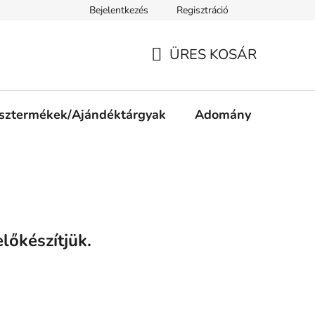
Bejelentkezés
Regisztráció
ájékoztató
Jogi nyilatkozat
Impresszum
Süti tájékozta
ÜRES KOSÁR
KOSÁR
sztermékek/Ajándéktárgyak
Adomány
lőkészítjük.