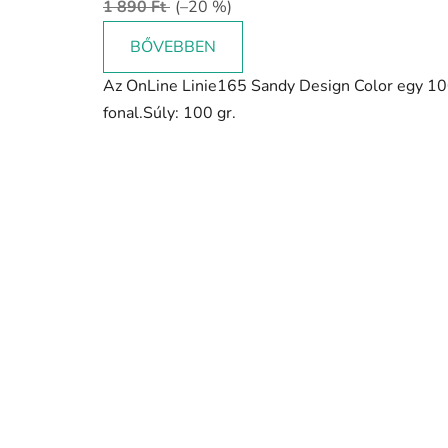
1 890 Ft
(–20 %)
értékelése
5-
BŐVEBBEN
ből
Az OnLine Linie165 Sandy Design Color egy 1
5,0
fonal.Súly: 100 gr.
csillag.