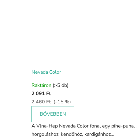
z
b
a
n
!
Nevada Color
A
Raktáron
(>5 db)
termék
2 091 Ft
átlagos
2 460 Ft
(–15 %)
értékelése
5-
BŐVEBBEN
ből
A Vlna-Hep Nevada Color fonal egy pihe-puha, 
5,0
horgoláshoz, kendőhöz, kardigánhoz...