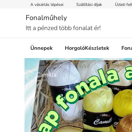
Ugrás
A vásárlás lépései
Szállítási díjak
Üzleti fe
a
fő
Fonalműhely
tartalomhoz
Itt a pénzed több fonalat ér!
Ünnepek
HorgolóKészletek
Fon
Ü
Camilla
d
v
ö
z
ö