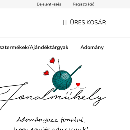
Bejelentkezés
Regisztráció
ájékoztató
Jogi nyilatkozat
Impresszum
Süti tájékozta
ÜRES KOSÁR
KOSÁR
sztermékek/Ajándéktárgyak
Adomány