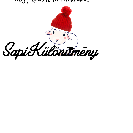
vesvfd
ő