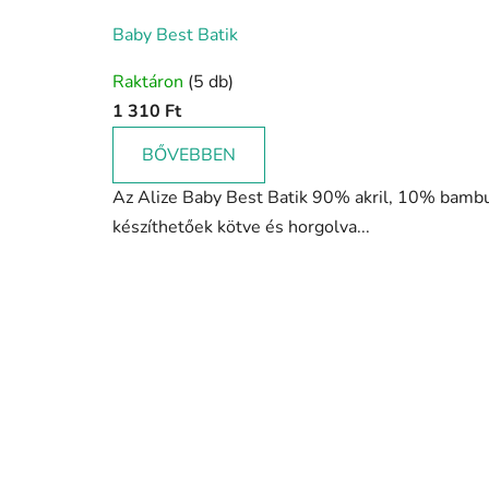
Baby Best Batik
A
Raktáron
(5 db)
termék
1 310 Ft
átlagos
értékelése
BŐVEBBEN
5-
Az Alize Baby Best Batik 90% akril, 10% bambu
ből
készíthetőek kötve és horgolva...
4,5
csillag.