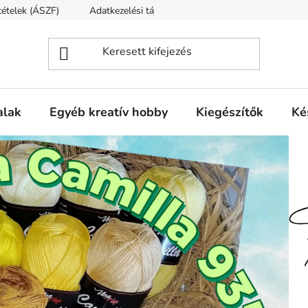
ltételek (ÁSZF)
Adatkezelési tájékoztató
Fogyasztóvédelmi t
alak
Egyéb kreatív hobby
Kiegészítők
Ké