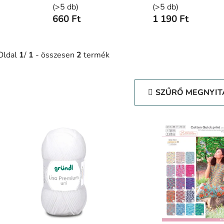
(>5 db)
(>5 db)
660 Ft
1 190 Ft
Oldal
1
/
1
- összesen
2
termék
SZŰRŐ MEGNYIT
T
e
r
m
é
k
e
k