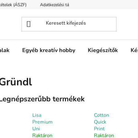
ltételek (ÁSZF)
Adatkezelési tájékoztató
Fogyasztóvédelmi t
alak
Egyéb kreatív hobby
Kiegészítők
Ké
Gründl
Legnépszerűbb termékek
Lisa
Cotton
Premium
Quick
Uni
Print
Raktáron
Raktáron