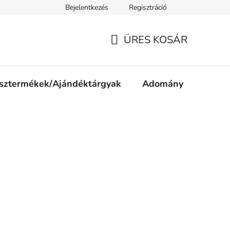
Bejelentkezés
Regisztráció
ájékoztató
Jogi nyilatkozat
Impresszum
Süti tájékozta
ÜRES KOSÁR
KOSÁR
sztermékek/Ajándéktárgyak
Adomány