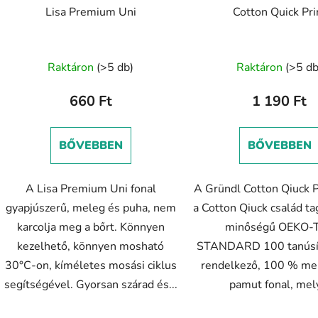
l
Lisa Premium Uni
Cotton Quick Pri
s
t
Raktáron
(>5 db)
Raktáron
(>5 db
á
660 Ft
1 190 Ft
a
BŐVEBBEN
BŐVEBBEN
A Lisa Premium Uni fonal
A Gründl Cotton Qiuck P
gyapjúszerű, meleg és puha, nem
a Cotton Qiuck család tag
karcolja meg a bőrt. Könnyen
minőségű OEKO-
kezelhető, könnyen mosható
STANDARD 100 tanúsí
30°C-on, kíméletes mosási ciklus
rendelkező, 100 % mer
segítségével. Gyorsan szárad és...
pamut fonal, mely