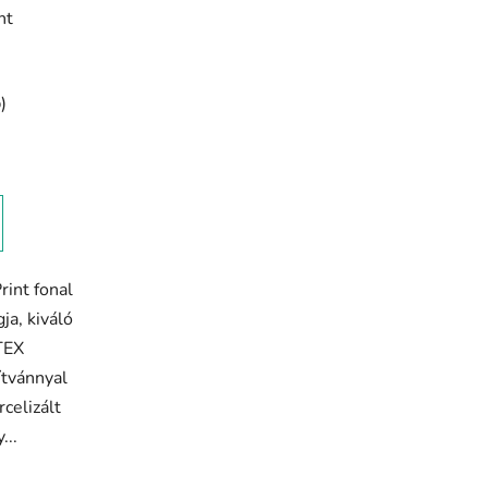
é
nt
s
e
)
rint fonal
ja, kiváló
TEX
tvánnyal
celizált
...