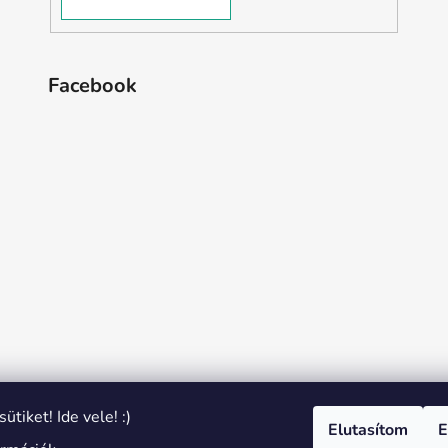
Facebook
ütiket! Ide vele! :)
Elutasítom
E