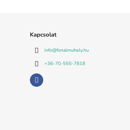
L
á
Kapcsolat
b
l
info
@
fonalmuhely.hu
é
c
+36-70-555-7818