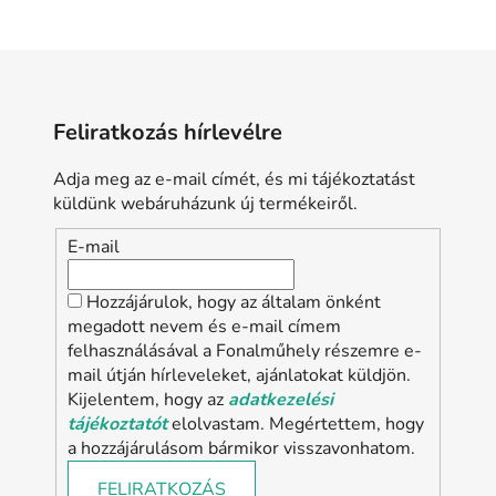
L
i
s
t
a
Feliratkozás hírlevélre
i
r
Adja meg az e-mail címét, és mi tájékoztatást
á
küldünk webáruházunk új termékeiről.
n
y
E-mail
í
t
Hozzájárulok, hogy az általam önként
á
megadott nevem és e-mail címem
s
felhasználásával a Fonalműhely részemre e-
e
mail útján hírleveleket, ajánlatokat küldjön.
l
Kijelentem, hogy az
adatkezelési
e
tájékoztatót
elolvastam. Megértettem, hogy
m
a hozzájárulásom bármikor visszavonhatom.
e
i
FELIRATKOZÁS