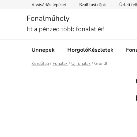
Ugrás
A vásárlás lépései
Szállítási díjak
Üzleti fe
a
fő
Fonalműhely
tartalomhoz
Itt a pénzed több fonalat ér!
Ünnepek
HorgolóKészletek
Fon
Kezdőlap
/
Fonalak
/
Új fonalak
/
Gründl
O
l
d
a
l
s
ó
p
a