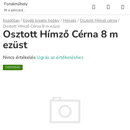
Ugrás
Keresés
KOSÁR
Fonalműhely
a
Itt a pénzed
több fonalat ér!
fő
Kezdőlap
/
Egyéb kreatív hobby
/
Hímzés
/
Osztott Hímző cérna
/
tartalomhoz
Osztott Hímző Cérna 8 m ezüst
Osztott Hímző Cérna 8 m
ezüst
A
Nincs értékelés
Ugrás az értékeléshez
termék
ÚJDONSÁG
átlagos
értékelése
5-
ből
0,0
csillag.