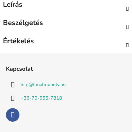
Leírás
Beszélgetés
Értékelés
L
á
Kapcsolat
b
l
info
@
fonalmuhely.hu
é
c
+36-70-555-7818