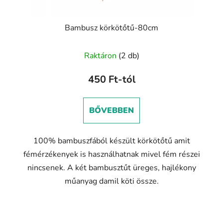
Bambusz körkötőtű-80cm
Raktáron
(2 db)
450 Ft-tól
BŐVEBBEN
100% bambuszfából készült körkötőtű amit
fémérzékenyek is használhatnak mivel fém részei
nincsenek. A két bambusztűt üreges, hajlékony
műanyag damil köti össze.