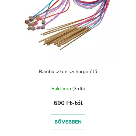
é
n
k
d
e
e
k
z
l
é
i
s
s
e
t
á
j
Bambusz tuniszi horgolótű
a
Raktáron
(3 db)
690 Ft-tól
BŐVEBBEN