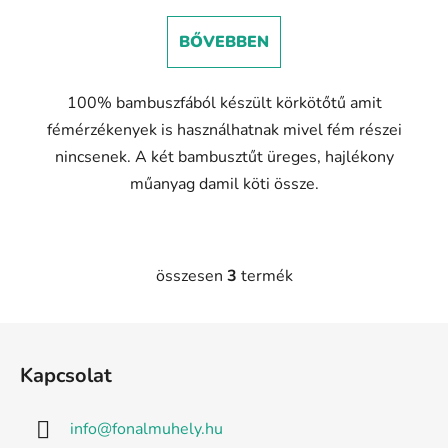
BŐVEBBEN
100% bambuszfából készült körkötőtű amit
fémérzékenyek is használhatnak mivel fém részei
nincsenek. A két bambusztűt üreges, hajlékony
műanyag damil köti össze.
összesen
3
termék
L
i
s
L
t
á
a
Kapcsolat
b
i
l
r
info
@
fonalmuhely.hu
é
á