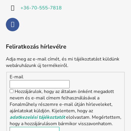
n
c
+36-70-555-7818
y
í
t
á
s
e
Feliratkozás hírlevélre
l
e
Adja meg az e-mail címét, és mi tájékoztatást küldünk
m
webáruházunk új termékeiről.
e
i
E-mail
Hozzájárulok, hogy az általam önként megadott
nevem és e-mail címem felhasználásával a
Fonalműhely részemre e-mail útján hírleveleket,
ajánlatokat küldjön. Kijelentem, hogy az
adatkezelési tájékoztatót
elolvastam. Megértettem,
hogy a hozzájárulásom bármikor visszavonhatom.