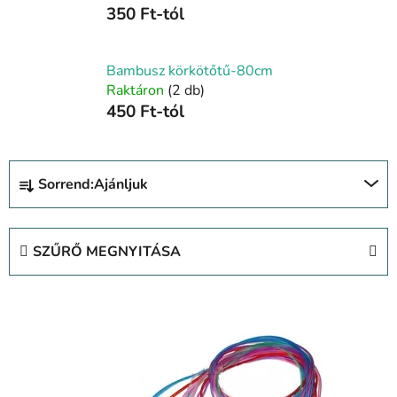
350 Ft-tól
Bambusz körkötőtű-80cm
Raktáron
(2 db)
450 Ft-tól
T
Sorrend:
Ajánljuk
e
r
m
SZŰRŐ MEGNYITÁSA
é
k
T
e
e
k
r
r
m
e