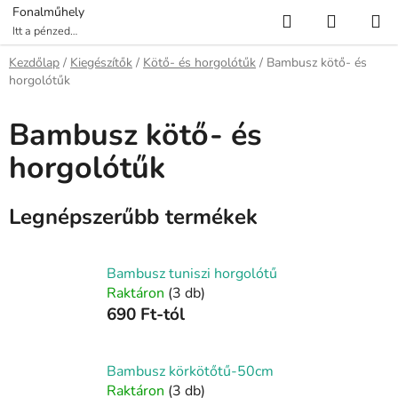
Ugrás
Keresés
KOSÁR
Fonalműhely
a
Itt a pénzed
több fonalat ér!
fő
Kezdőlap
/
Kiegészítők
/
Kötő- és horgolótűk
/
Bambusz kötő- és
tartalomhoz
horgolótűk
Bambusz kötő- és
horgolótűk
Legnépszerűbb termékek
Bambusz tuniszi horgolótű
Raktáron
(3 db)
690 Ft-tól
Bambusz körkötőtű-50cm
Raktáron
(3 db)