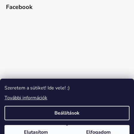
Facebook
Szeretem a sütiket! Ide vele! :)
További információk
Beállítások
Shoptet készítette
Elutasítom
Elfogadom
Copyright 2026
Fonalműhely
. Minden jog fenntartva.