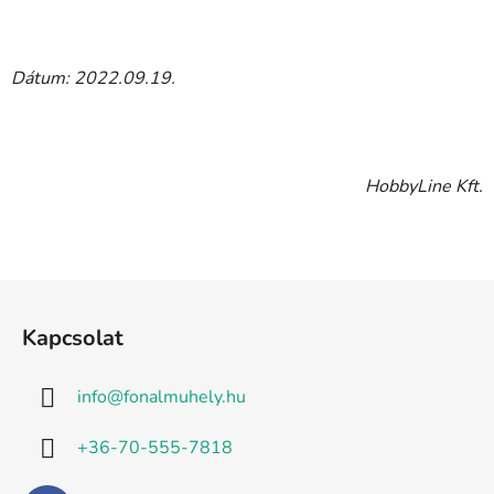
Dátum: 2022.09.19.
HobbyLine Kft.
L
á
Kapcsolat
b
l
info
@
fonalmuhely.hu
é
c
+36-70-555-7818