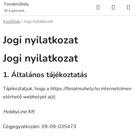
Ugrás
Keresés
KOSÁR
Fonalműhely
a
Itt a pénzed
több fonalat ér!
fő
Kezdőlap
/
Jogi nyilatkozat
tartalomhoz
Jogi nyilatkozat
Jogi nyilatkozat
1. Általános tájékoztatás
Tájékoztatjuk, hogy a
https://fonalmuhely.hu
internetcímen
elérhető webhelyet a(z)
HobbyLine Kft.
Cégjegyzékszám: 09-09-035473