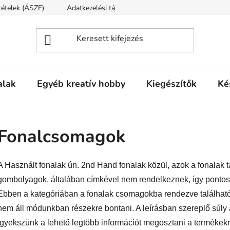
ltételek (ÁSZF)
Adatkezelési tájékoztató
Fogyasztóvédelmi t
alak
Egyéb kreatív hobby
Kiegészítők
Ké
Fonalcsomagok
A Használt fonalak ún. 2nd Hand fonalak közül, azok a fonalak 
gombolyagok, általában címkével nem rendelkeznek, így pontos 
Ebben a kategóriában a fonalak csomagokba rendezve találhat
nem áll módunkban részekre bontani. A leírásban szereplő súly a
Igyekszünk a lehető legtöbb információt megosztani a termékekr