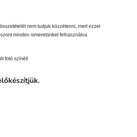
sszetételét nem tudjuk közzétenni, mert ezzel
iszont minden ismeretünket felhasználva
t fotó színét!
lőkészítjük.