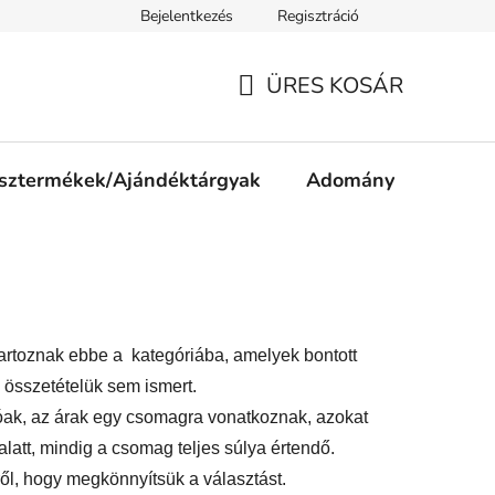
Bejelentkezés
Regisztráció
ájékoztató
Jogi nyilatkozat
Impresszum
Süti tájékozta
ÜRES KOSÁR
KOSÁR
sztermékek/Ajándéktárgyak
Adomány
tartoznak ebbe a kategóriába, amelyek bontott
összetételük sem ismert.
óak, az árak egy csomagra vonatkoznak, azokat
latt, mindig a csomag teljes súlya értendő.
ől, hogy megkönnyítsük a választást.