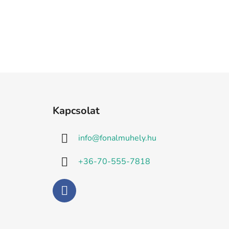
L
á
Kapcsolat
b
l
info
@
fonalmuhely.hu
é
c
+36-70-555-7818