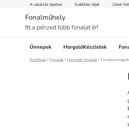
Ugrás
A vásárlás lépései
Szállítási díjak
Üzleti fe
a
fő
Fonalműhely
tartalomhoz
Itt a pénzed több fonalat ér!
Ünnepek
HorgolóKészletek
Fon
Kezdőlap
/
Fonalak
/
Használt fonalak
/
Fonalcsomagok
O
l
d
a
l
s
ó
p
a