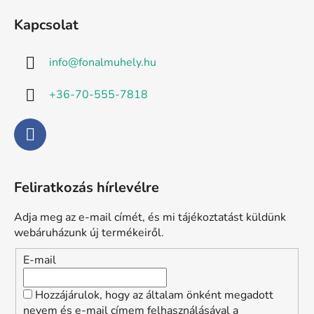
t
á
a
Kapcsolat
b
i
l
r
info
@
fonalmuhely.hu
é
á
n
c
+36-70-555-7818
y
í
t
á
s
e
Feliratkozás hírlevélre
l
e
Adja meg az e-mail címét, és mi tájékoztatást küldünk
m
webáruházunk új termékeiről.
e
i
E-mail
Hozzájárulok, hogy az általam önként megadott
nevem és e-mail címem felhasználásával a