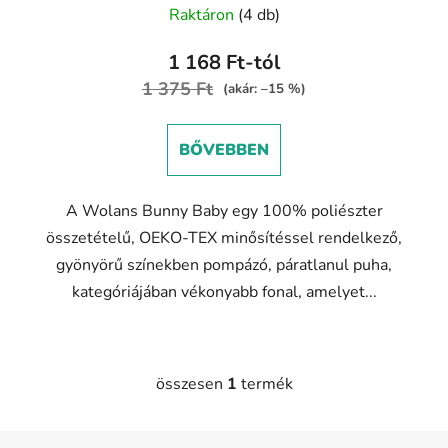
Raktáron
(4 db)
termék
átlagos
1 168 Ft-tól
értékelése
1 375 Ft
(akár: –15 %)
5-
ből
BŐVEBBEN
5,0
csillag.
A Wolans Bunny Baby egy 100% poliészter
összetételű, OEKO-TEX minősítéssel rendelkező,
gyönyörű színekben pompázó, páratlanul puha,
kategóriájában vékonyabb fonal, amelyet...
összesen
1
termék
L
i
s
L