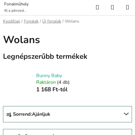
Ugrás
Keresés
KOSÁR
Fonalműhely
a
Itt a pénzed
több fonalat ér!
fő
Kezdőlap
/
Fonalak
/
Új fonalak
/
Wolans
tartalomhoz
Wolans
Legnépszerűbb termékek
Bunny Baby
Raktáron
(4 db)
1 168 Ft-tól
T
Sorrend:
Ajánljuk
e
r
m