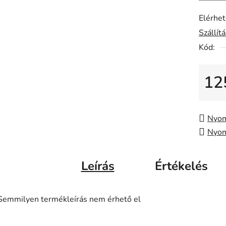
5-
ből
Elérhe
0,0
Szállít
csillag.
Kód:
12
Egysé
Nyom
Nyom
Leírás
Értékelés
Semmilyen termékleírás nem érhető el