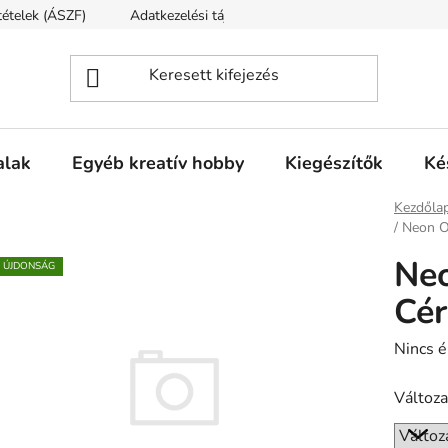
ltételek (ÁSZF)
Adatkezelési tájékoztató
Fogyasztóvédelmi t
alak
Egyéb kreatív hobby
Kiegészítők
Ké
Kezdőla
/
Neon O
Neo
ÚJDONSÁG
Cé
A
Nincs é
termék
Változa
átlagos
értékel