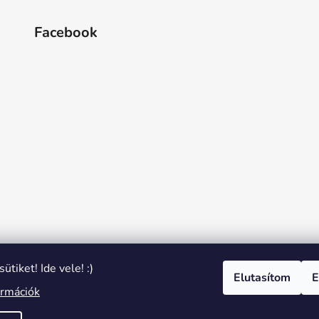
Facebook
ütiket! Ide vele! :)
Elutasítom
E
ormációk