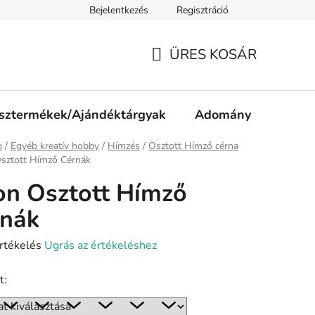
Bejelentkezés
Regisztráció
ájékoztató
Jogi nyilatkozat
Impresszum
Süti tájékozta
ÜRES KOSÁR
KOSÁR
sztermékek/Ajándéktárgyak
Adomány
p
/
Egyéb kreatív hobby
/
Hímzés
/
Osztott Hímző cérna
sztott Hímző Cérnák
n Osztott Hímző
rnák
rtékelés
Ugrás az értékeléshez
t:
ése