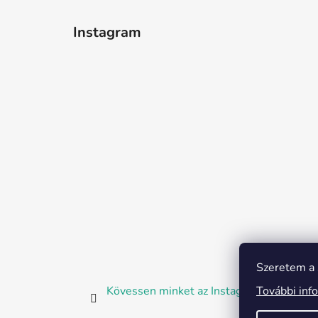
Instagram
Szeretem a s
További inf
Kövessen minket az Instagramon