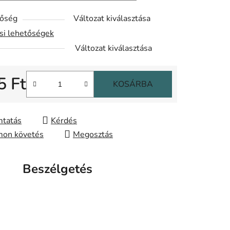
tőség
Változat kiválasztása
ási lehetőségek
Változat kiválasztása
5 Ft
KOSÁRBA
gár:
tatás
Kérdés
on követés
Megosztás
Beszélgetés