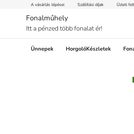
Ugrás
A vásárlás lépései
Szállítási díjak
Üzleti fe
a
fő
Fonalműhely
tartalomhoz
Itt a pénzed több fonalat ér!
Ünnepek
HorgolóKészletek
Fon
O
l
d
a
l
s
ó
p