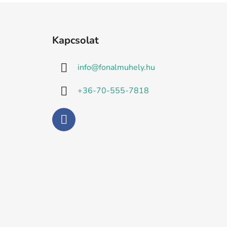
L
á
Kapcsolat
b
l
info
@
fonalmuhely.hu
é
c
+36-70-555-7818