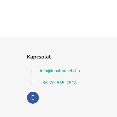
L
á
Kapcsolat
b
l
info
@
fonalmuhely.hu
é
c
+36-70-555-7818