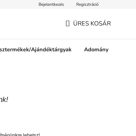
Bejelentkezés
Regisztráció
ájékoztató
Jogi nyilatkozat
Impresszum
Süti tájékozta
ÜRES KOSÁR
KOSÁR
sztermékek/Ajándéktárgyak
Adomány
nk!
tségünkre lehetsz!