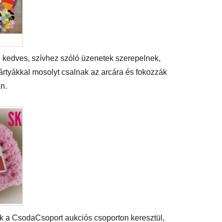
n kedves, szívhez szóló üzenetek szerepelnek,
rtyákkal mosolyt csalnak az arcára és fokozzák
n.
ak a CsodaCsoport aukciós csoporton keresztül,