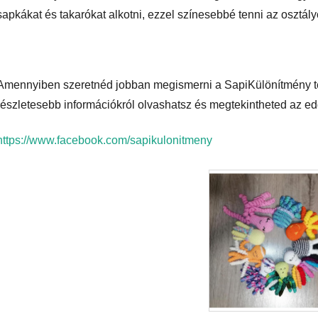
sapkákat és takarókat alkotni, ezzel színesebbé tenni az osztály
Amennyiben szeretnéd jobban megismerni a SapiKülönítmény tev
részletesebb információkról olvashatsz és megtekintheted az edd
https://www.facebook.com/sapikulonitmeny