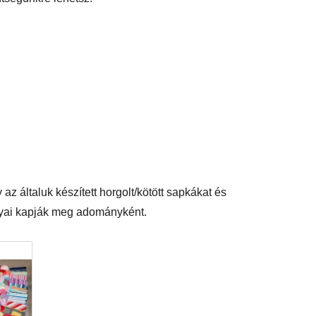
az általuk készített horgolt/kötött sapkákat és
ályai kapják meg adományként.