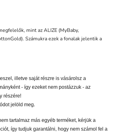
 megfelelők, mint az ALIZE (MyBaby,
tonGold). Számukra ezek a fonalak jelentik a
el, illetve saját részre is vásárolsz a
mányként - így ezeket nem postázzuk - az
y részére!
ódot jelöld meg.
em tartalmaz más egyéb terméket, kérjük a
ciót, így tudjuk garantálni, hogy nem számol fel a