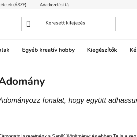
ltételek (ÁSZF)
Adatkezelési tájékoztató
Fogyasztóvédelmi t
alak
Egyéb kreatív hobby
Kiegészítők
Ké
Adomány
Adományozz fonalat, hogy együtt adhassu
Támogatni szeretnénk a SapiKülönítményt és ebben Te is a segí