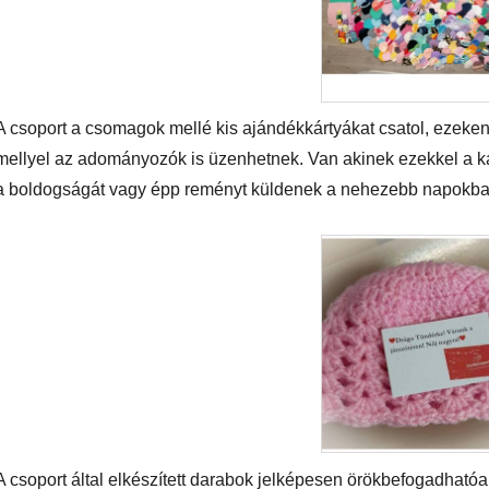
A csoport a csomagok mellé kis ajándékkártyákat csatol, ezeke
mellyel az adományozók is üzenhetnek. Van akinek ezekkel a ká
a boldogságát vagy épp reményt küldenek a nehezebb napokba
A csoport által elkészített darabok jelképesen örökbefogadható