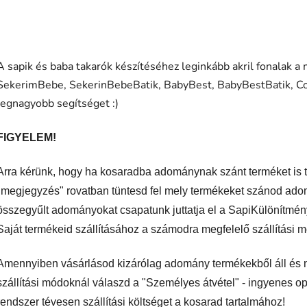
A sapik és baba takarók készítéséhez leginkább akril fonalak a
SekerimBebe, SekerinBebeBatik, BabyBest, BabyBestBatik, Cot
legnagyobb segítséget :)
FIGYELEM!
Arra kérünk, hogy ha kosaradba adománynak szánt terméket is tesz
"megjegyzés" rovatban tüntesd fel mely termékeket szánod ado
összegyűlt adományokat csapatunk juttatja el a SapiKülönítmén
Saját termékeid szállításához a számodra megfelelő szállítási m
Amennyiben vásárlásod kizárólag adomány termékekből áll és n
szállítási módoknál válaszd a "Személyes átvétel
" - ingyenes op
rendszer tévesen szállítási költséget a kosarad tartalmához!