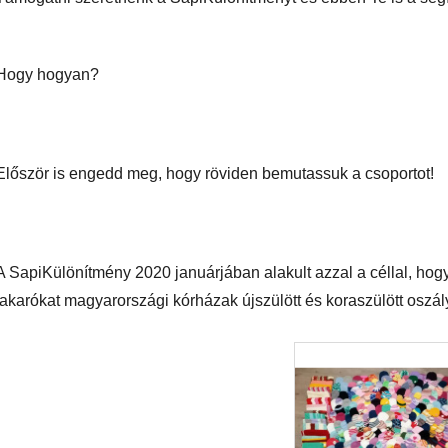
Hogy hogyan?
Először is engedd meg, hogy röviden bemutassuk a csoportot!
A SapiKülönítmény 2020 januárjában alakult azzal a céllal, hogy 
takarókat magyarországi kórházak újszülött és koraszülött osz