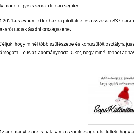
ily módon igyekszenek duplán segíteni.
A 2021-es évben 10 kórházba jutottak el és összesen 837 darab
takarót tudtak átadni országszerte.
Céljuk, hogy minél több szülészetre és koraszülött osztályra j
támogatni Te is az adományoddal Őket, hogy minél többet adha
Az adományt előre is hálásan köszönik és ígéretet tettek, hogy 