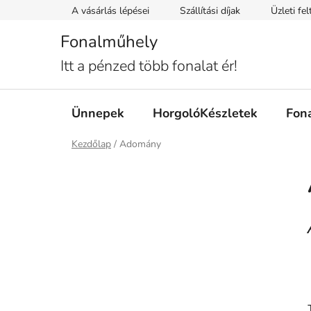
Ugrás
A vásárlás lépései
Szállítási díjak
Üzleti fe
a
fő
Fonalműhely
tartalomhoz
Itt a pénzed több fonalat ér!
Ünnepek
HorgolóKészletek
Fon
Kezdőlap
/
Adomány
O
l
d
a
l
s
ó
p
a