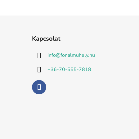
L
á
Kapcsolat
b
l
info
@
fonalmuhely.hu
é
c
+36-70-555-7818