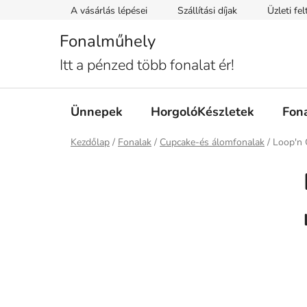
Ugrás
A vásárlás lépései
Szállítási díjak
Üzleti fe
a
fő
Fonalműhely
tartalomhoz
Itt a pénzed több fonalat ér!
Ünnepek
HorgolóKészletek
Fon
Kezdőlap
/
Fonalak
/
Cupcake-és álomfonalak
/
Loop'n 
O
l
d
a
l
s
ó
p
a