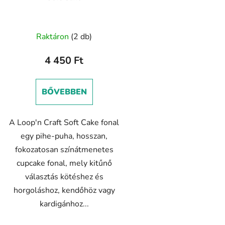
s
t
Raktáron
(2 db)
á
4 450 Ft
a
BŐVEBBEN
A Loop'n Craft Soft Cake fonal
egy pihe-puha, hosszan,
fokozatosan színátmenetes
cupcake fonal, mely kitűnő
választás kötéshez és
horgoláshoz, kendőhöz vagy
kardigánhoz...