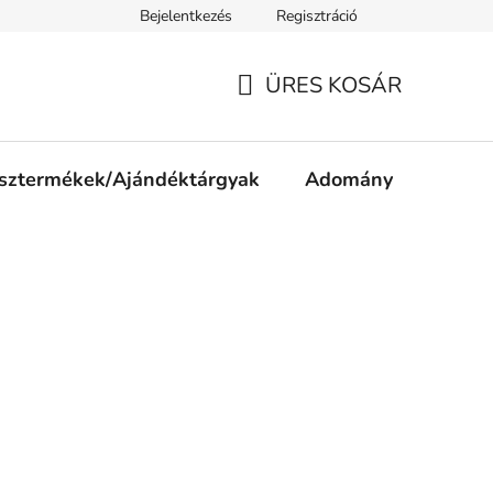
Bejelentkezés
Regisztráció
ájékoztató
Jogi nyilatkozat
Impresszum
Süti tájékozta
ÜRES KOSÁR
KOSÁR
sztermékek/Ajándéktárgyak
Adomány