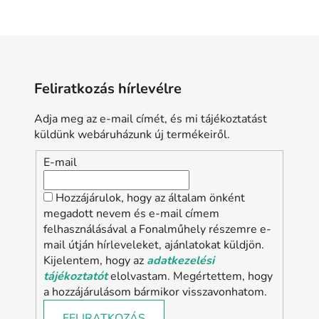
L
i
s
t
a
Feliratkozás hírlevélre
i
r
Adja meg az e-mail címét, és mi tájékoztatást
á
küldünk webáruházunk új termékeiről.
n
y
E-mail
í
t
Hozzájárulok, hogy az általam önként
á
megadott nevem és e-mail címem
s
felhasználásával a Fonalműhely részemre e-
e
mail útján hírleveleket, ajánlatokat küldjön.
l
Kijelentem, hogy az
adatkezelési
e
tájékoztatót
elolvastam. Megértettem, hogy
m
a hozzájárulásom bármikor visszavonhatom.
e
i
FELIRATKOZÁS