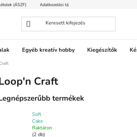
ltételek (ÁSZF)
Adatkezelési tájékoztató
Fogyasztóvédelmi t
alak
Egyéb kreatív hobby
Kiegészítők
Ké
Craft
Loop'n Craft
Legnépszerűbb termékek
Soft
Cake
Raktáron
(2 db)