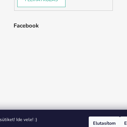
Facebook
ütiket! Ide vele! :)
Elutasítom
E