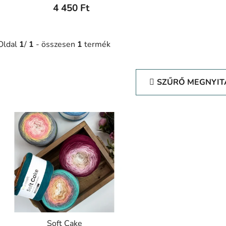
4 450 Ft
Oldal
1
/
1
- összesen
1
termék
SZŰRŐ MEGNYIT
T
e
r
m
é
k
e
k
l
Soft Cake