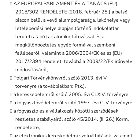
AZ EURÓPAI PARLAMENT ÉS A TANÁCS (EU)
2018/302 RENDELETE (2018. február 28.) a belső
piacon belül a vevő állampolgársága, lakóhelye vagy
letelepedési helye alapján történő indokolatlan
területi alapú tartalomkorlátozással és a
megkülönböztetés egyéb formáival szembeni
fellépésről, valamint a 2006/2004/EK és az (EU)
2017/2394 rendelet, továbbá a 2009/22/EK irányelv
módosításáról,
Polgári Törvénykönyvről szóló 2013. évi V.
törvényre (a továbbiakban: Ptk.),
a kereskedelemről szóló 2005. évi CLXIV. törvényre,
a fogyasztóvédelemről szóló 1997. évi CLV. törvényre,
a fogyasztó és a vállalkozás közötti szerződések
részletes szabályairól szóló 45/2014. (II. 26.) Korm.
rendeletre,
az elektronikus kereskedelmi szolgáltatások, valamint