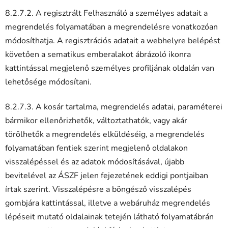
8.2.7.2. A regisztrált Felhasználó a személyes adatait a
megrendelés folyamatában a megrendelésre vonatkozóan
módosíthatja. A regisztrációs adatait a webhelyre belépést
követően a sematikus emberalakot ábrázoló ikonra
kattintással megjelenő személyes profiljának oldalán van
lehetősége módosítani.
8.2.7.3. A kosár tartalma, megrendelés adatai, paraméterei
bármikor ellenőrizhetők, változtathatók, vagy akár
törölhetők a megrendelés elküldéséig, a megrendelés
folyamatában fentiek szerint megjelenő oldalakon
visszalépéssel és az adatok módosításával, újabb
bevitelével az ÁSZF jelen fejezetének eddigi pontjaiban
írtak szerint. Visszalépésre a böngésző visszalépés
gombjára kattintással, illetve a webáruház megrendelés
lépéseit mutató oldalainak tetején látható folyamatábrán