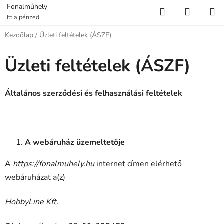
Ugrás
Keresés
KOSÁR
Fonalműhely
a
Itt a pénzed
több fonalat ér!
fő
Kezdőlap
/
Üzleti feltételek (ÁSZF)
tartalomhoz
Üzleti feltételek (ÁSZF)
Általános szerződési és felhasználási feltételek
A webáruház üzemeltetője
A
https://fonalmuhely.hu
internet címen elérhető
webáruházat a(z)
HobbyLine Kft.