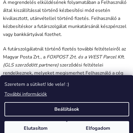
A megrendelés elküldésének folyamatában a Felhasználó
által kiszállítással történő kézbesítési mód esetén
kiválasztott, utánvétellel történő fizetés. Felhasználó a
kézbesítéskor a futárszolgálat munkatársánál készpénzzel
vagy bankkártyával fizethet.
A futárszolgálatnál történő fizetés további feltételeiről az
Magyar Posta Zrt., a
FOXPOST Zrt. és a WEST Parcel Kft.
(GLS szerződött partnere)
szerződési feltételei
rendelkeznek, melyeket megismerhet Felhasználó a cég
online felületén (lentebb részletezve).
Szeretem a sütiket! Ide vele! :)
További információk
10.1.5. Utánvétel átvételi pont esetén:
Beállítások
A megrendelés elküldésének folyamatában Felhasználó
által kiválasztott az Magyar Posta Zrt. és a
WEST Parcel
Kft. (GLS szerződött partnere, mint személyes
Elutasítom
Elfogadom