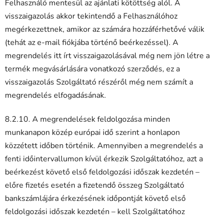
Felhasználó mentesül az ajánlati kötöttség alól. A
visszaigazolás akkor tekintendő a Felhasználóhoz
megérkezettnek, amikor az számára hozzáférhetővé válik
(tehát az e-mail fiókjába történő beérkezéssel). A
megrendelés itt írt visszaigazolásával még nem jön létre a
termék megvásárlására vonatkozó szerződés, ez a
visszaigazolás Szolgáltató részéről még nem számít a
megrendelés elfogadásának.
8.2.10. A megrendelések feldolgozása minden
munkanapon közép európai idő szerint a honlapon
közzétett időben történik. Amennyiben a megrendelés a
fenti időintervallumon kívül érkezik Szolgáltatóhoz, azt a
beérkezést követő első feldolgozási időszak kezdetén –
előre fizetés esetén a fizetendő összeg Szolgáltató
bankszámlájára érkezésének időpontját követő első
feldolgozási időszak kezdetén – kell Szolgáltatóhoz