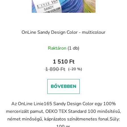
i
s
s
e
t
á
j
OnLine Sandy Design Color - multicolour
a
A
Raktáron
(1 db)
termék
átlagos
1 510 Ft
értékelése
1 890 Ft
(–20 %)
5-
ből
BŐVEBBEN
5,0
csillag.
Az OnLine Linie165 Sandy Design Color egy 100%
mercerizált pamut, OEKO TEX Standard 100 minősítésű,
német minőségű, káprázatos színátmenetes fonal.Súly:
100 gr.