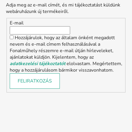
e
Adja meg az e-mail címét, és mi tájékoztatást küldünk
m
webáruházunk új termékeiről.
e
i
E-mail
Hozzájárulok, hogy az általam önként megadott
nevem és e-mail címem felhasználásával a
Fonalműhely részemre e-mail útján hírleveleket,
ajánlatokat küldjön. Kijelentem, hogy az
adatkezelési tájékoztatót
elolvastam. Megértettem,
hogy a hozzájárulásom bármikor visszavonhatom.
FELIRATKOZÁS