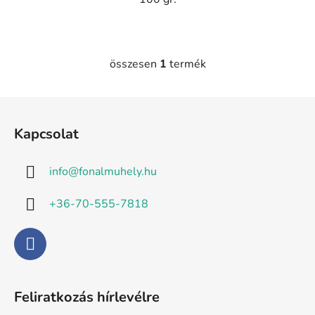
összesen
1
termék
L
i
s
L
t
á
a
Kapcsolat
b
i
l
r
info
@
fonalmuhely.hu
é
á
n
c
+36-70-555-7818
y
í
t
á
s
e
Feliratkozás hírlevélre
l