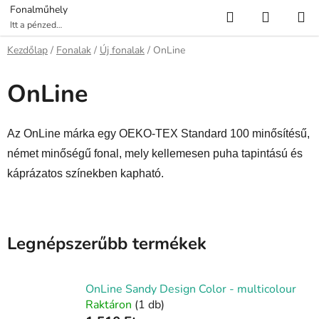
Ugrás
Keresés
KOSÁR
Fonalműhely
a
Itt a pénzed
több fonalat ér!
fő
Kezdőlap
/
Fonalak
/
Új fonalak
/
OnLine
tartalomhoz
OnLine
Az OnLine márka egy OEKO-TEX Standard 100 minősítésű,
német minőségű fonal, mely kellemesen puha tapintású és
káprázatos színekben kapható.
Legnépszerűbb termékek
OnLine Sandy Design Color - multicolour
Raktáron
(1 db)