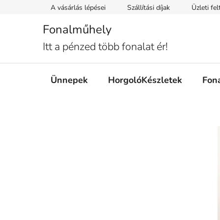
Ugrás
A vásárlás lépései
Szállítási díjak
Üzleti fe
a
fő
Fonalműhely
tartalomhoz
Itt a pénzed több fonalat ér!
Ünnepek
HorgolóKészletek
Fon
O
l
d
a
l
s
ó
p