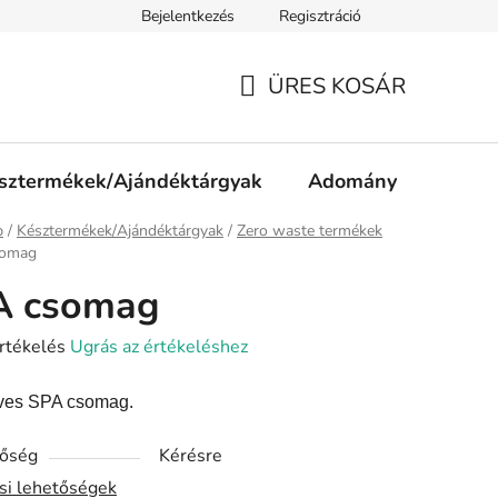
Bejelentkezés
Regisztráció
ájékoztató
Jogi nyilatkozat
Impresszum
Süti tájékozta
ÜRES KOSÁR
KOSÁR
sztermékek/Ajándéktárgyak
Adomány
p
/
Késztermékek/Ajándéktárgyak
/
Zero waste termékek
somag
A csomag
rtékelés
Ugrás az értékeléshez
es SPA csomag.
ése
tőség
Kérésre
ási lehetőségek