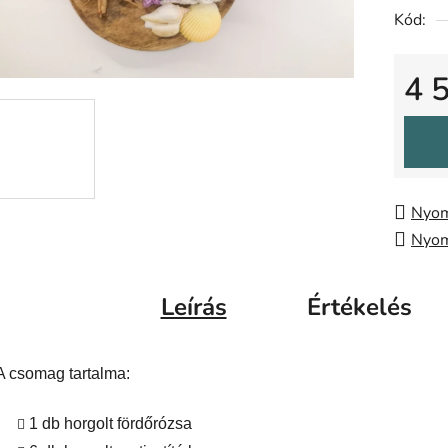
Kód:
0,0
csillag.
4 
Egysé
Nyom
Nyom
Leírás
Értékelés
A csomag tartalma:
1 db horgolt fördőrózsa