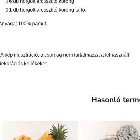
6 db horgolt arctisztító korong
1 db horgolt arctisztító korong tartó.
Anyaga: 100% pamut.
*A kép illusztráció, a csomag nem tartalmazza a felhasznált
dekorációs kellékeket.
Hasonló term