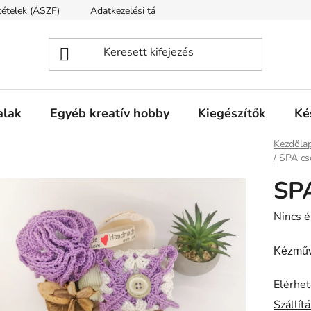
ltételek (ÁSZF)
Adatkezelési tájékoztató
Fogyasztóvédelmi t
alak
Egyéb kreatív hobby
Kiegészítők
Ké
Kezdőla
/
SPA c
SP
A
Nincs é
termék
Kézműv
átlagos
értékel
Elérhe
5-
Szállít
ből