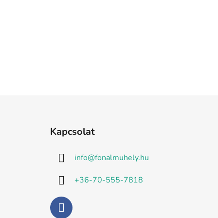
L
á
Kapcsolat
b
l
info
@
fonalmuhely.hu
é
c
+36-70-555-7818