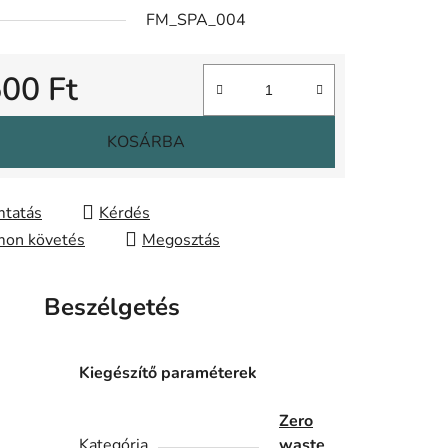
FM_SPA_004
500 Ft
gár:
KOSÁRBA
tatás
Kérdés
on követés
Megosztás
Beszélgetés
Kiegészítő paraméterek
Zero
Kategória
waste