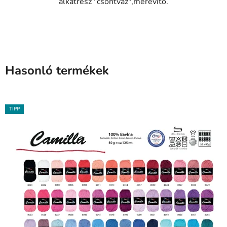
alkatrész "csontváz",merevítő.
Hasonló termékek
TIPP