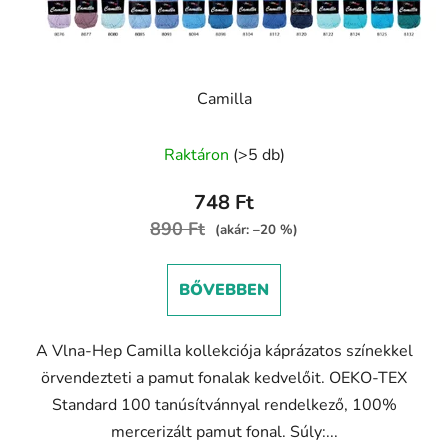
Camilla
A
Raktáron
(>5 db)
termék
átlagos
748 Ft
értékelése
890 Ft
(akár: –20 %)
5-
ből
BŐVEBBEN
4,6
csillag.
A Vlna-Hep Camilla kollekciója káprázatos színekkel
örvendezteti a pamut fonalak kedvelőit. OEKO-TEX
Standard 100 tanúsítvánnyal rendelkező, 100%
mercerizált pamut fonal. Súly:...