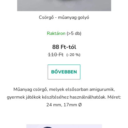
Csörgő - műanyag golyó
A
Raktáron
(>5 db)
termék
átlagos
88 Ft-tól
értékelése
110 Ft
(–20 %)
5-
ből
BŐVEBBEN
5,0
csillag.
Műanyag csörgő, melyek elsősorban amigurumik,
gyermek játékok készítéséhez használnálhatóak. Méret:
24 mm, 17mm Ø