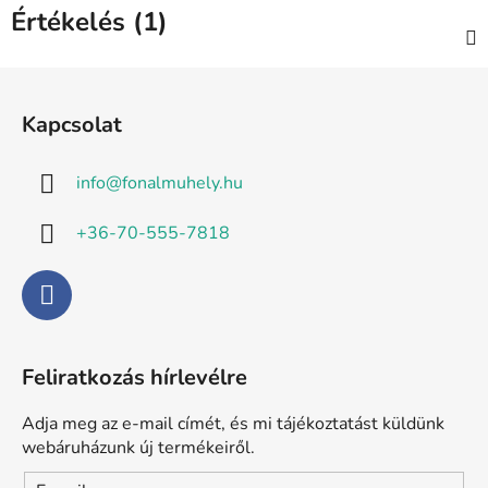
Értékelés (1)
L
á
Kapcsolat
b
l
info
@
fonalmuhely.hu
é
c
+36-70-555-7818
Feliratkozás hírlevélre
Adja meg az e-mail címét, és mi tájékoztatást küldünk
webáruházunk új termékeiről.