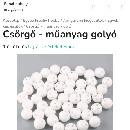
Ugrás
Keresés
KOSÁR
Fonalműhely
a
Itt a pénzed
több fonalat ér!
fő
Kezdőlap
/
Egyéb kreatív hobby
/
Amigurumi kiegészítők
/
Egyéb
tartalomhoz
kiegészítők
/
Csörgő - műanyag golyó
Csörgő - műanyag golyó
A
1 értékelés
Ugrás az értékeléshez
termék
átlagos
értékelése
5-
ből
5,0
csillag.