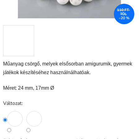
110 FT-
TÓL
–20 %
Műanyag csörgő, melyek elsősorban amigurumik, gyermek
játékok készítéséhez használnálhatóak.
Méret: 24 mm, 17mm Ø
Változat: