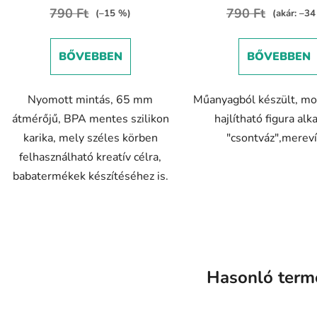
értékel
790 Ft
790 Ft
(–15 %)
(akár: –3
5-
ből
BŐVEBBEN
BŐVEBBEN
5,0
csillag.
Nyomott mintás, 65 mm
Műanyagból készült, mo
átmérőjű, BPA mentes szilikon
hajlítható figura alk
karika, mely széles körben
"csontváz",mereví
felhasználható kreatív célra,
babatermékek készítéséhez is.
Hasonló term