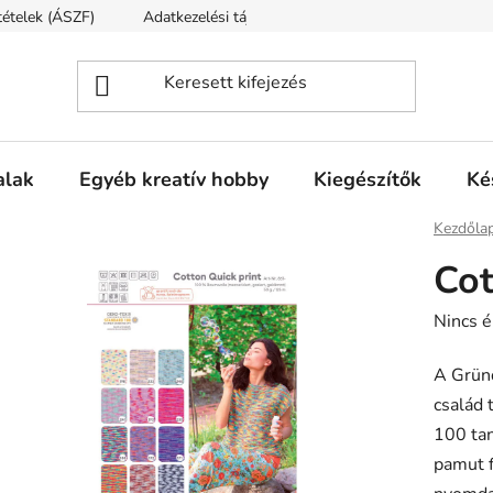
ltételek (ÁSZF)
Adatkezelési tájékoztató
Fogyasztóvédelmi t
alak
Egyéb kreatív hobby
Kiegészítők
Ké
Kezdőla
Cot
A
Nincs é
termék
A Gründ
átlagos
család
értékel
100 tan
5-
pamut f
ből