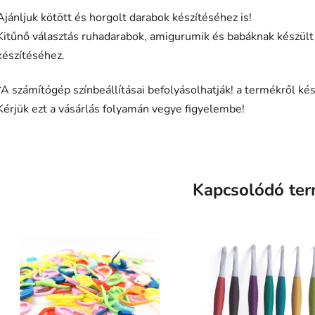
Ajánljuk kötött és horgolt darabok készítéséhez is!
Kitűnő választás ruhadarabok, amigurumik és babáknak készül
készítéséhez.
*A számítógép színbeállításai befolyásolhatják! a termékről kész
Kérjük ezt a vásárlás folyamán vegye figyelembe!
Kapcsolódó te