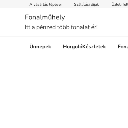
Ugrás
A vásárlás lépései
Szállítási díjak
Üzleti fe
a
fő
Fonalműhely
tartalomhoz
Itt a pénzed több fonalat ér!
Ünnepek
HorgolóKészletek
Fon
O
l
d
a
l
s
ó
p
a