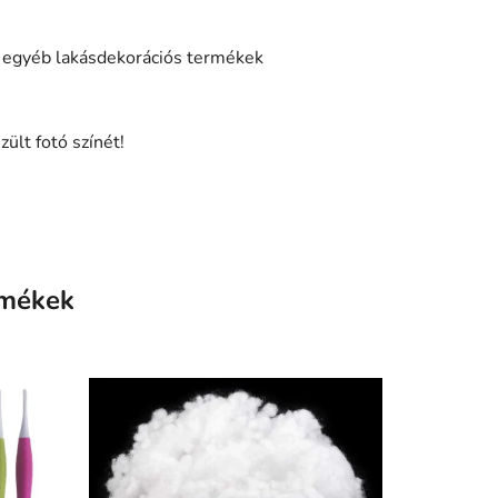
t egyéb lakásdekorációs termékek
ült fotó színét!
rmékek