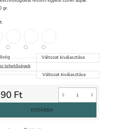
echnológiával festett egyedi színei adják.
0 gr.
t:
tőség
Változat kiválasztása
ási lehetőségek
Változat kiválasztása
190 Ft
gár:
KOSÁRBA