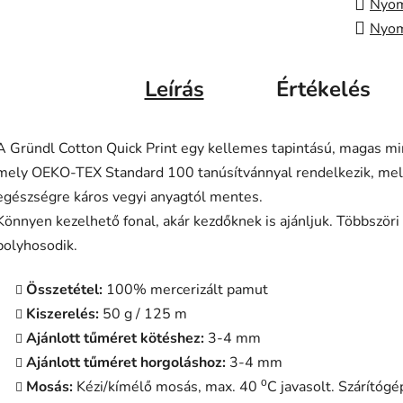
Nyom
Nyom
Leírás
Értékelés
A Gründl Cotton Quick Print egy kellemes tapintású, magas m
mely OEKO-TEX Standard 100 tanúsítvánnyal rendelkezik, mely
egészségre káros vegyi anyagtól mentes.
Könnyen kezelhető fonal, akár kezdőknek is ajánljuk. Többszöri 
bolyhosodik.
Összetétel:
100% mercerizált pamut
Kiszerelés:
50 g / 125 m
Ajánlott tűméret kötéshez:
3-4 mm
Ajánlott tűméret horgoláshoz:
3-4 mm
ο
Mosás:
Kézi/kímélő mosás, max. 40
C javasolt. Szárítóg