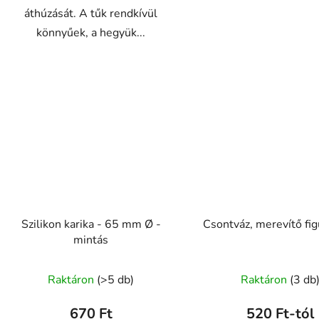
áthúzását. A tűk rendkívül
könnyűek, a hegyük...
Szilikon karika - 65 mm Ø -
Csontváz, merevítő fi
mintás
A
Raktáron
(>5 db)
Raktáron
(3 db
termék
átlagos
670 Ft
520 Ft-tól