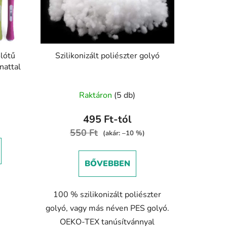
lótű
Szilikonizált poliészter golyó
nattal
A
)
Raktáron
(5 db)
termék
átlagos
495 Ft-tól
értékelése
550 Ft
(akár: –10 %)
5-
ből
BŐVEBBEN
4,9
csillag.
100 % szilikonizált poliészter
golyó, vagy más néven PES golyó.
OEKO-TEX tanúsítvánnyal