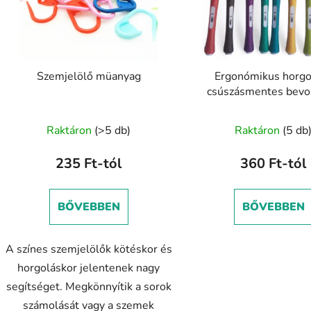
Szemjelölő müanyag
Ergonómikus horgo
csúszásmentes bevo
Raktáron
(>5 db)
Raktáron
(5 db
235 Ft-tól
360 Ft-tól
BŐVEBBEN
BŐVEBBEN
A színes szemjelölők kötéskor és
horgoláskor jelentenek nagy
segítséget. Megkönnyítik a sorok
számolását vagy a szemek