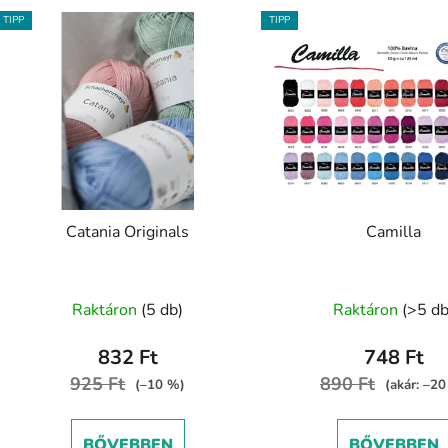
TIPP
TIPP
Catania Originals
Camilla
A
Raktáron
(5 db)
Raktáron
(>5 db
termék
átlagos
832 Ft
748 Ft
értékel
925 Ft
890 Ft
(–10 %)
(akár: –2
5-
ből
BŐVEBBEN
BŐVEBBEN