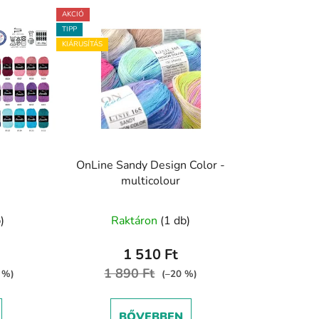
AKCIÓ
TIPP
KIÁRUSÍTÁS
OnLine Sandy Design Color -
multicolour
A
)
Raktáron
(1 db)
termék
átlagos
1 510 Ft
ése
értékelése
1 890 Ft
0 %)
(–20 %)
5-
ből
BŐVEBBEN