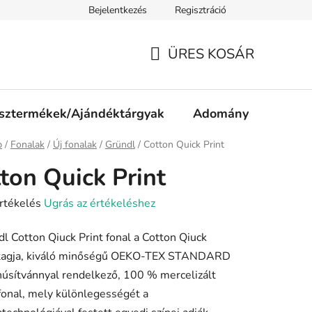
Bejelentkezés
Regisztráció
ájékoztató
Jogi nyilatkozat
Impresszum
Süti tájékozta
ÜRES KOSÁR
KOSÁR
sztermékek/Ajándéktárgyak
Adomány
p
/
Fonalak
/
Új fonalak
/
Gründl
/
Cotton Quick Print
ton Quick Print
rtékelés
Ugrás az értékeléshez
l Cotton Qiuck Print fonal a Cotton Qiuck
 tagja, kiváló minőségű OEKO-TEX STANDARD
ése
úsítvánnyal rendelkező, 100 % mercelizált
onal, mely különlegességét a