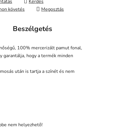
tatás
Kérdés
on követés
Megosztás
Beszélgetés
inőségű, 100% mercerizált pamut fonal,
 garantálja, hogy a termék minden
mosás után is tartja a színét és nem
épbe nem helyezhető!