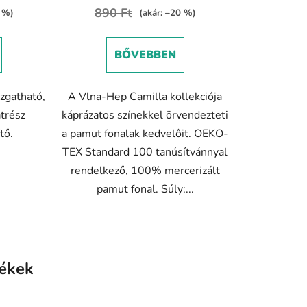
ése
értékelése
890 Ft
4 %)
(akár: –20 %)
5-
ből
BŐVEBBEN
4,6
csillag.
zgatható,
A Vlna-Hep Camilla kollekciója
atrész
káprázatos színekkel örvendezteti
tő.
a pamut fonalak kedvelőit. OEKO-
TEX Standard 100 tanúsítvánnyal
rendelkező, 100% mercerizált
pamut fonal. Súly:...
ékek