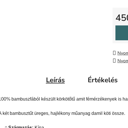
45
Egysé
Nyom
Nyom
Leírás
Értékelés
100% bambuszfából készült körkötőtű amit fémérzékenyek is ha
A két bambusztűt üreges, hajlékony műanyag damil köti össze.
Származás:
Kína