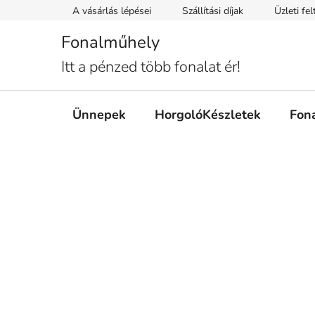
Ugrás
A vásárlás lépései
Szállítási díjak
Üzleti fe
a
fő
Fonalműhely
tartalomhoz
Itt a pénzed több fonalat ér!
Ünnepek
HorgolóKészletek
Fon
O
l
d
a
l
s
ó
p