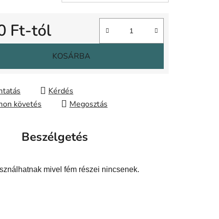
0 Ft
-tól
gár:
KOSÁRBA
tatás
Kérdés
on követés
Megosztás
Beszélgetés
sználhatnak mivel fém részei nincsenek.