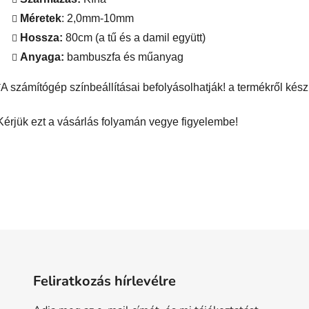
Méretek
: 2,0mm-10mm
Hossza:
80cm (a tű és a damil együtt)
Anyaga:
bambuszfa és műanyag
*A számítógép színbeállításai befolyásolhatják! a termékről készül
Kérjük ezt a vásárlás folyamán vegye figyelembe!
Feliratkozás hírlevélre