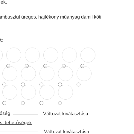
ek.
ambusztűt üreges, hajlékony műanyag damil köti
t:
tőség
Változat kiválasztása
ási lehetőségek
Változat kiválasztása