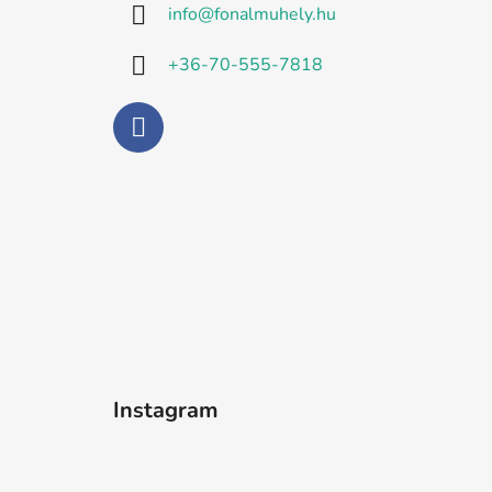
info
@
fonalmuhely.hu
é
c
+36-70-555-7818
Instagram