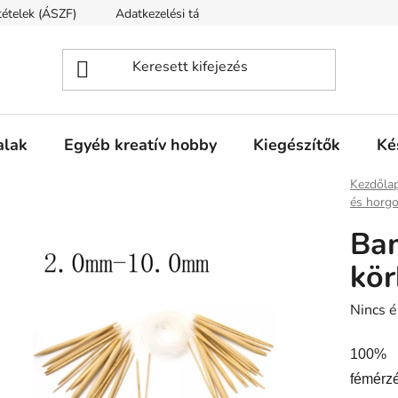
ltételek (ÁSZF)
Adatkezelési tájékoztató
Fogyasztóvédelmi t
alak
Egyéb kreatív hobby
Kiegészítők
Ké
Kezdőla
és horgo
Ba
kö
A
Nincs é
termék
100% 
átlagos
értékel
fémérz