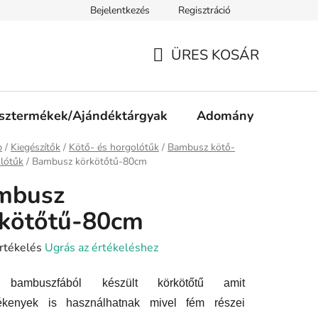
Bejelentkezés
Regisztráció
ájékoztató
Jogi nyilatkozat
Impresszum
Süti tájékozta
ÜRES KOSÁR
KOSÁR
sztermékek/Ajándéktárgyak
Adomány
p
/
Kiegészítők
/
Kötő- és horgolótűk
/
Bambusz kötő-
lótűk
/
Bambusz körkötőtű-80cm
mbusz
rkötőtű-80cm
rtékelés
Ugrás az értékeléshez
bambuszfából készült körkötőtű amit
ése
ékenyek is használhatnak mivel fém részei