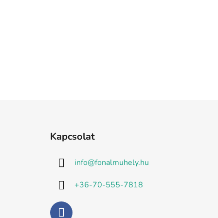
L
á
Kapcsolat
b
l
info
@
fonalmuhely.hu
é
c
+36-70-555-7818