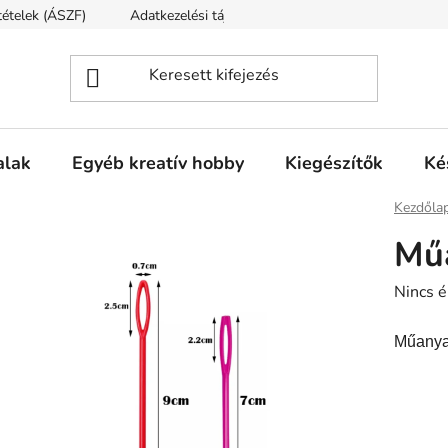
ltételek (ÁSZF)
Adatkezelési tájékoztató
Fogyasztóvédelmi t
alak
Egyéb kreatív hobby
Kiegészítők
Ké
Kezdőla
Mű
A
Nincs é
termék
Műanyag
átlagos
értékel
5-
ből