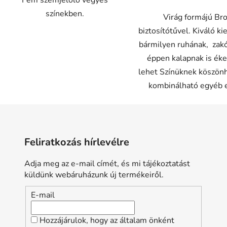
Fém szemjelölő vegyes
színekben.
Virág formájú Br
biztosítótűvel. Kiváló ki
bármilyen ruhának, zak
éppen kalapnak is éke
lehet Színüknek köszönh
kombinálható egyéb e
Feliratkozás hírlevélre
Adja meg az e-mail címét, és mi tájékoztatást
küldünk webáruházunk új termékeiről.
E-mail
Hozzájárulok, hogy az általam önként