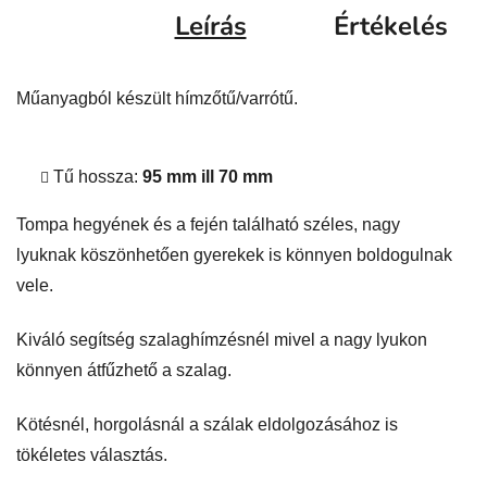
Leírás
Értékelés
Műanyagból készült hímzőtű/varrótű.
Tű hossza:
95 mm ill 70 mm
Tompa hegyének és a fején található széles, nagy
lyuknak köszönhetően gyerekek is könnyen boldogulnak
vele.
Kiváló segítség szalaghímzésnél mivel a nagy lyukon
könnyen átfűzhető a szalag.
Kötésnél, horgolásnál a szálak eldolgozásához is
tökéletes választás.