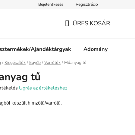
Bejelentkezés
Regisztráció
ájékoztató
Jogi nyilatkozat
Impresszum
Süti tájékozta
ÜRES KOSÁR
KOSÁR
sztermékek/Ajándéktárgyak
Adomány
p
/
Kiegészítők
/
Egyéb
/
Varrótűk
/
Műanyag tű
anyag tű
rtékelés
Ugrás az értékeléshez
ból készült hímzőtű/varrótű.
ése