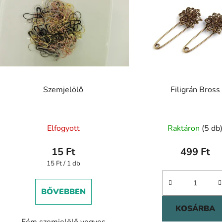
Szemjelölő
Filigrán Bross
Elfogyott
Raktáron
(5 db
15 Ft
499 Ft
Egységár:
15 Ft / 1 db
BŐVEBBEN
KOSÁRBA