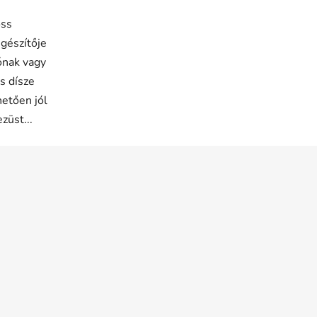
oss
egészítője
ónak vagy
s dísze
etően jól
züst...