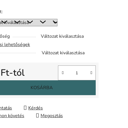
t:
tőség
Változat kiválasztása
ási lehetőségek
Változat kiválasztása
 Ft
-tól
gár:
KOSÁRBA
tatás
Kérdés
on követés
Megosztás