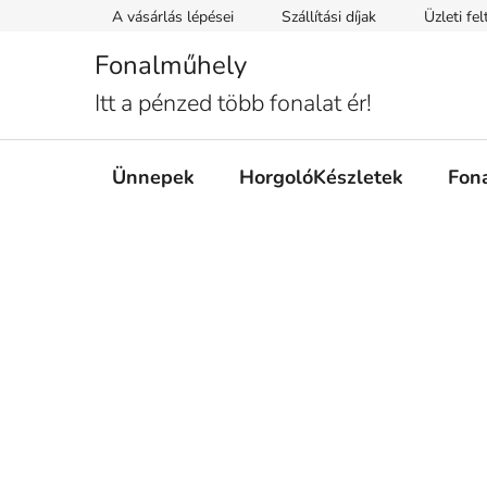
Ugrás
A vásárlás lépései
Szállítási díjak
Üzleti fe
a
fő
Fonalműhely
tartalomhoz
Itt a pénzed több fonalat ér!
Ünnepek
HorgolóKészletek
Fon
O
l
d
a
l
s
ó
p
a