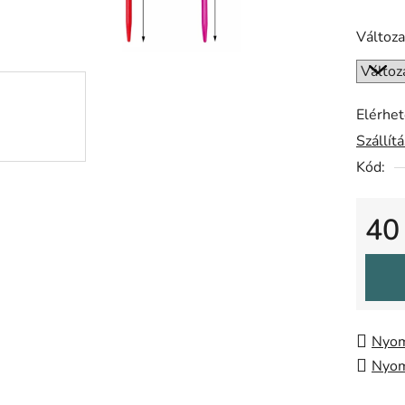
0,0
csillag.
Változa
Elérhe
Szállít
Kód:
40
Egysé
Nyom
Nyom