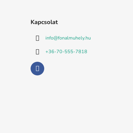
L
á
Kapcsolat
b
l
info
@
fonalmuhely.hu
é
c
+36-70-555-7818