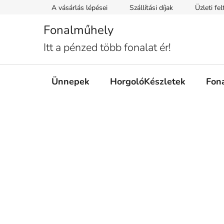
Ugrás
A vásárlás lépései
Szállítási díjak
Üzleti fe
a
fő
Fonalműhely
tartalomhoz
Itt a pénzed több fonalat ér!
Ünnepek
HorgolóKészletek
Fon
O
l
d
a
l
s
ó
p
a