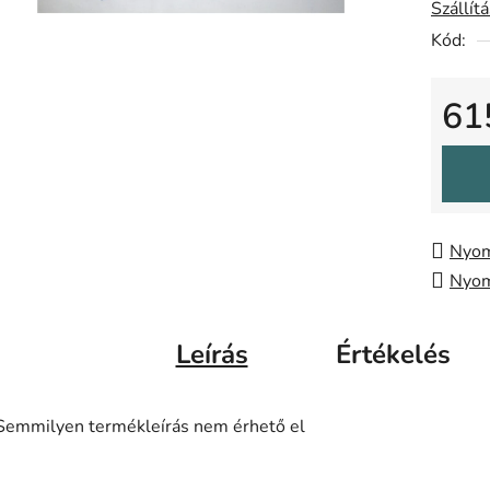
0,0
Szállít
csillag.
Kód:
61
Egysé
Nyom
Nyom
Leírás
Értékelés
Semmilyen termékleírás nem érhető el