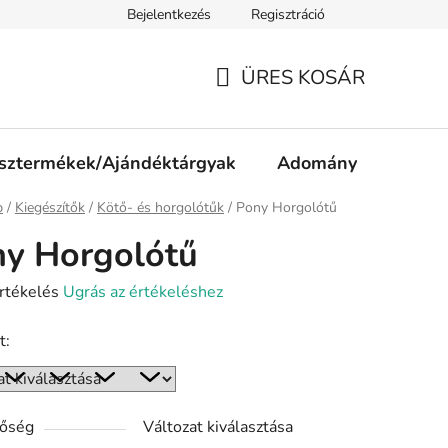
Bejelentkezés
Regisztráció
ájékoztató
Jogi nyilatkozat
Impresszum
Süti tájékozta
ÜRES KOSÁR
KOSÁR
sztermékek/Ajándéktárgyak
Adomány
p
/
Kiegészítők
/
Kötő- és horgolótűk
/
Pony Horgolótű
y Horgolótű
rtékelés
Ugrás az értékeléshez
t:
ése
tőség
Változat kiválasztása