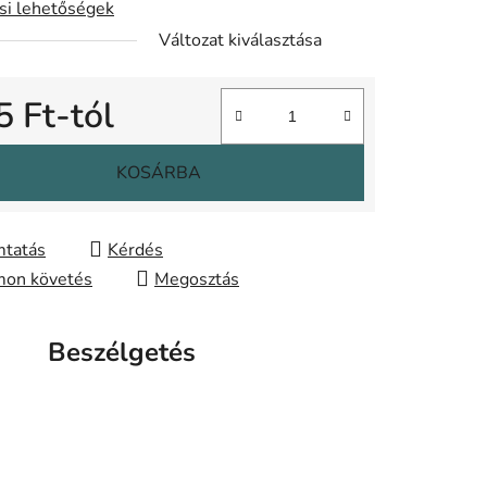
ási lehetőségek
Változat kiválasztása
5 Ft
-tól
gár:
KOSÁRBA
tatás
Kérdés
on követés
Megosztás
Beszélgetés