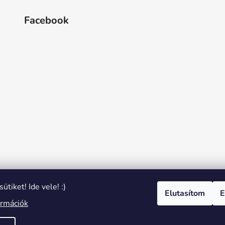
Facebook
ütiket! Ide vele! :)
Elutasítom
E
ormációk