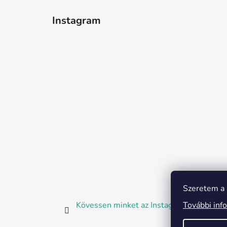
Instagram
Szeretem a s
További inf
Kövessen minket az Instagramon