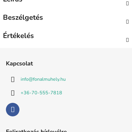
Beszélgetés
Értékelés
L
á
Kapcsolat
b
l
info
@
fonalmuhely.hu
é
c
+36-70-555-7818
Feliratkozás hírlevélre