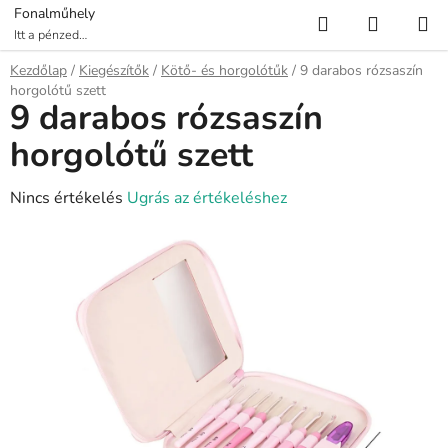
Ugrás
Keresés
KOSÁR
Fonalműhely
a
Itt a pénzed
több fonalat ér!
fő
Kezdőlap
/
Kiegészítők
/
Kötő- és horgolótűk
/
9 darabos rózsaszín
tartalomhoz
horgolótű szett
9 darabos rózsaszín
horgolótű szett
A
Nincs értékelés
Ugrás az értékeléshez
termék
átlagos
értékelése
5-
ből
0,0
csillag.