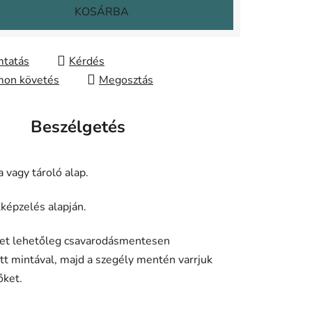
KOSÁRBA
tatás
Kérdés
on követés
Megosztás
Beszélgetés
 vagy tároló alap.
képzelés alapján.
elyet lehetőleg csavarodásmentesen
ott mintával, majd a szegély mentén varrjuk
őket.