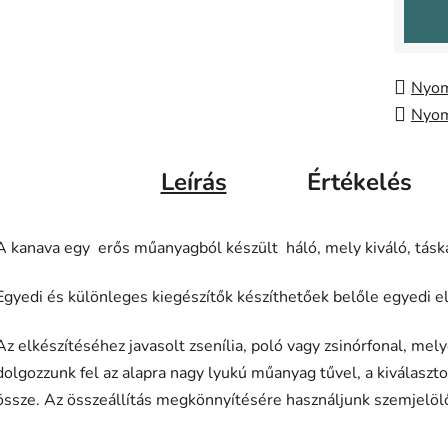
Nyom
Nyom
Leírás
Értékelés
A kanava egy erős műanyagból készült háló, mely kiváló, táska
Egyedi és különleges kiegészítők készíthetőek belőle egyedi el
Az elkészítéséhez javasolt zsenília, poló vagy zsinórfonal, m
dolgozzunk fel az alapra nagy lyukú műanyag tűvel, a kiválaszt
össze. Az összeállítás megkönnyítésére használjunk szemjelöl