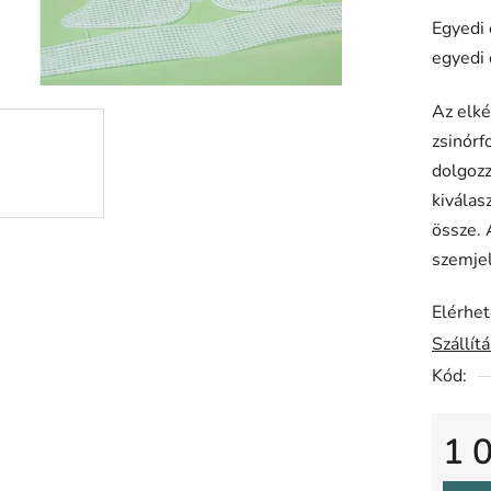
5-
Egyedi 
ből
egyedi 
0,0
csillag.
Az elké
zsinórf
dolgozz
kiválas
össze. 
szemjel
Elérhe
Szállít
Kód:
1 
Egysé