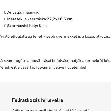
Anyaga
: műanyag
Méretek
: a kész táska:
22,2x16,6 cm
,
Származási hely:
Kína
Kiváló elfoglaltság lehet kisebb gyermekkel is a közös alkotás.
*A számítógép színbeállításai befolyásolhatják a termékről kész
Kérjük ezt a vásárlás folyamán vegye figyelembe!
Feliratkozás hírlevélre
Adja meg az e-mail címét, és mi tájékoztatást