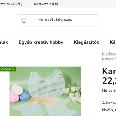
ltételek (ÁSZF)
Adatkezelési tájékoztató
Fogyasztóvédelmi t
alak
Egyéb kreatív hobby
Kiegészítők
Ké
Kezdőla
Kanava T
Kan
ÚJDONSÁG
22,
A
Nincs é
termék
A kana
átlagos
kiváló,
értékel