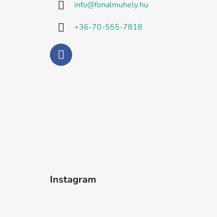
info
@
fonalmuhely.hu
é
c
+36-70-555-7818
Instagram