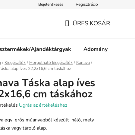
Bejelentkezés
Regisztráció
ájékoztató
Jogi nyilatkozat
Impresszum
Süti tájékozta
ÜRES KOSÁR
KOSÁR
sztermékek/Ajándéktárgyak
Adomány
p
/
Kiegészítők
/
Horgolható kiegészítők
/
Kanava
/
áska alap íves 22,2x16,6 cm táskához
ava Táska alap íves
2x16,6 cm táskához
rtékelés
Ugrás az értékeléshez
va egy erős műanyagból készült háló, mely
 táska vagy tároló alap.
ése