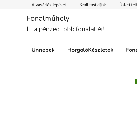
Ugrás
A vásárlás lépései
Szállítási díjak
Üzleti fe
a
fő
Fonalműhely
tartalomhoz
Itt a pénzed több fonalat ér!
Ünnepek
HorgolóKészletek
Fon
O
l
d
a
l
s
ó
p