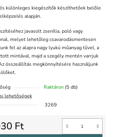
és különleges kiegészítők készíthetőek belőle
elképzelés alapján.
szítéséhez javasolt zsenília, poló vagy
onal, melyet lehetőleg csavarodásmentesen
unk fel az alapra nagy lyukú műanyag tűvel, a
ztott mintával, majd a szegély mentén varrjuk
Az összeállítás megkönnyítésére használjunk
ölőket.
tőség
Raktáron
(5 db)
ási lehetőségek
3269
030 Ft
gár: