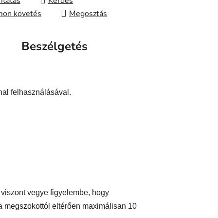
tatás
Kérdés
on követés
Megosztás
Beszélgetés
nal felhasználásával.
, viszont vegye figyelembe, hogy
a megszokottól eltérően maximálisan 10