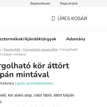
Bejelentkezés
Regisztráció
ájékoztató
Jogi nyilatkozat
Impresszum
Süti tájékozta
ÜRES KOSÁR
KOSÁR
sztermékek/Ajándéktárgyak
Adomány
p
/
Kiegészítők
/
Horgolható kiegészítők
/
Horgolható
rt tulipán mintával
golható kör áttört
ipán mintával
rtékelés
Ugrás az értékeléshez
tó, kör alakú alap, natúr fából, áttört tulipán
ése
l.