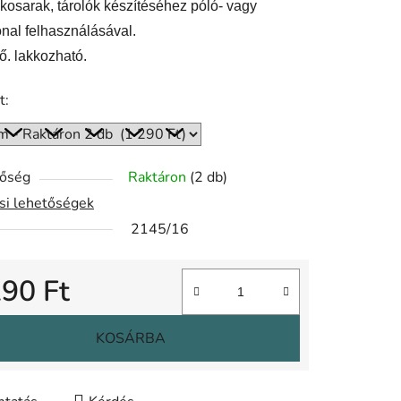
kosarak, tárolók készítéséhez póló- vagy
onal felhasználásával.
ő. lakkozható.
t:
tőség
Raktáron
(2 db)
ási lehetőségek
2145/16
290 Ft
gár:
KOSÁRBA