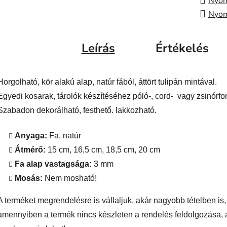
Nyom
Nyom
Leírás
Értékelés
Horgolható, kör alakú alap, natúr fából, áttört tulipán mintával.
Egyedi kosarak, tárolók készítéséhez póló-, cord- vagy zsinórfo
Szabadon dekorálható, festhető. lakkozható.
Anyaga:
Fa, natúr
Átmérő:
15 cm, 16,5 cm, 18,5 cm, 20 cm
Fa alap vastagsága:
3 mm
Mosás:
Nem mosható!
A terméket megrendelésre is vállaljuk, akár nagyobb tételben is
amennyiben a termék nincs készleten a rendelés feldolgozása, 