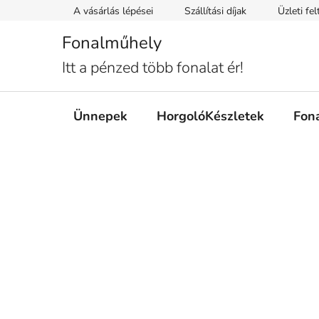
Ugrás
A vásárlás lépései
Szállítási díjak
Üzleti fe
a
fő
Fonalműhely
tartalomhoz
Itt a pénzed több fonalat ér!
Ünnepek
HorgolóKészletek
Fon
O
l
d
a
l
s
ó
p