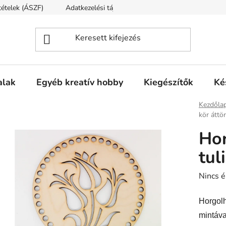
ltételek (ÁSZF)
Adatkezelési tájékoztató
Fogyasztóvédelmi t
alak
Egyéb kreatív hobby
Kiegészítők
Ké
Kezdőla
kör áttö
Hor
tul
A
Nincs é
termék
Horgolha
átlagos
értékel
mintáva