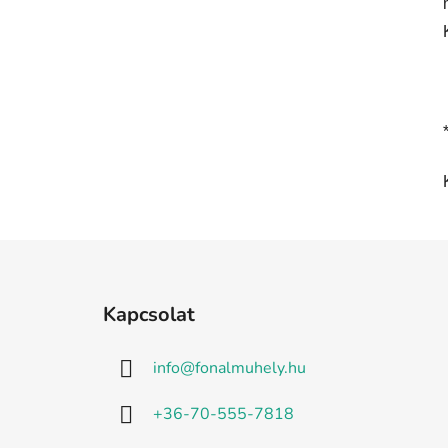
L
á
Kapcsolat
b
l
info
@
fonalmuhely.hu
é
c
+36-70-555-7818