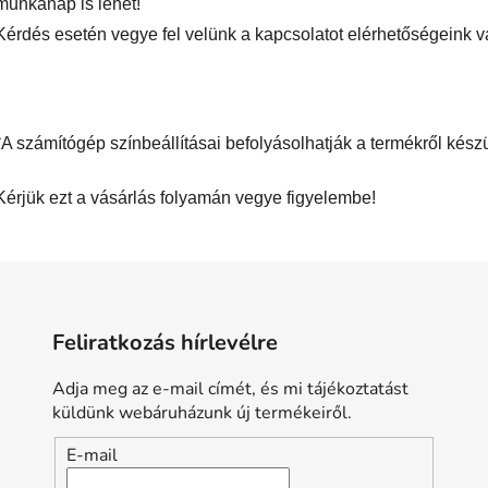
munkanap is lehet!
Kérdés esetén vegye fel velünk a kapcsolatot elérhetőségeink v
*A számítógép színbeállításai befolyásolhatják a termékről készül
Kérjük ezt a vásárlás folyamán vegye figyelembe!
Feliratkozás hírlevélre
Adja meg az e-mail címét, és mi tájékoztatást
küldünk webáruházunk új termékeiről.
E-mail