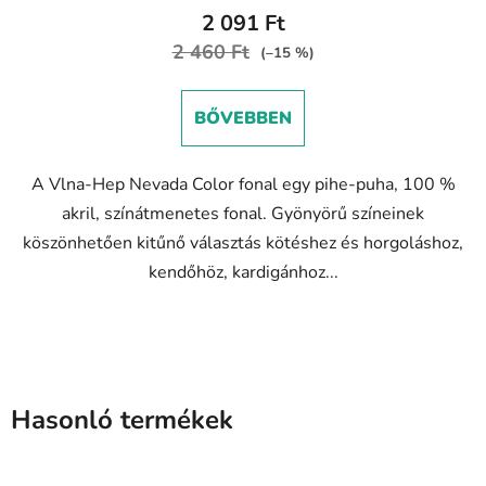
átlagos
2 091 Ft
értékelése
2 460 Ft
(–15 %)
5-
ből
BŐVEBBEN
5,0
csillag.
A Vlna-Hep Nevada Color fonal egy pihe-puha, 100 %
akril, színátmenetes fonal. Gyönyörű színeinek
köszönhetően kitűnő választás kötéshez és horgoláshoz,
kendőhöz, kardigánhoz...
Hasonló termékek