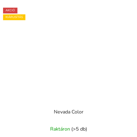
AKCIÓ
KIÁRUSÍTÁS
Nevada Color
A
Raktáron
(>5 db)
termék