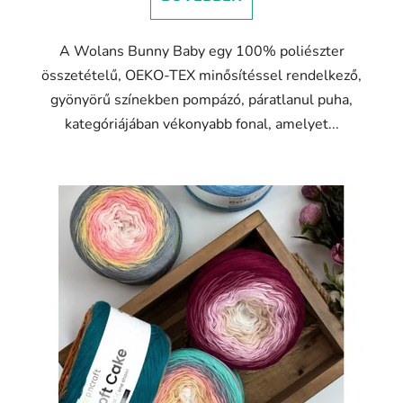
5,0
csillag.
A Wolans Bunny Baby egy 100% poliészter
összetételű, OEKO-TEX minősítéssel rendelkező,
gyönyörű színekben pompázó, páratlanul puha,
kategóriájában vékonyabb fonal, amelyet...