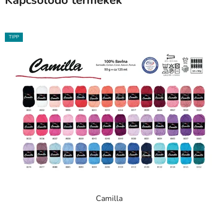
Kapcsolódó termékek
TIPP
Camilla
A