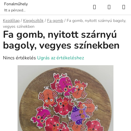
Ugrás
Keresés
KOSÁR
Fonalműhely
a
Itt a pénzed
több fonalat ér!
fő
Kezdőlap
/
Kiegészítők
/
Fa gomb
/
Fa gomb, nyitott szárnyú bagoly,
tartalomhoz
vegyes színekben
Fa gomb, nyitott szárnyú
bagoly, vegyes színekben
A
Nincs értékelés
Ugrás az értékeléshez
termék
átlagos
értékelése
5-
ből
0,0
csillag.