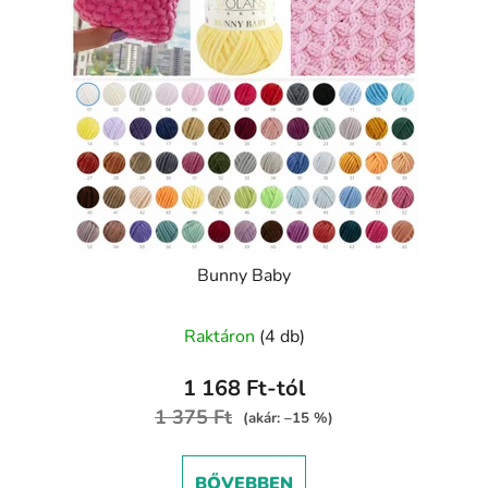
Bunny Baby
A
Raktáron
(4 db)
termék
átlagos
1 168 Ft-tól
értékelése
1 375 Ft
(akár: –15 %)
5-
ből
BŐVEBBEN