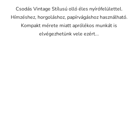
5,0
Csodás Vintage Stílusú olló éles nyírófelülettel.
csillag.
Hímzéshez, horgoláshoz, papírvágáshoz használható.
Kompakt mérete miatt aprólékos munkát is
elvégezhetünk vele ezért...