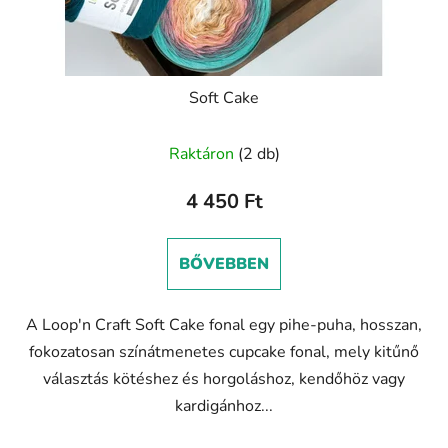
Soft Cake
Raktáron
(2 db)
4 450 Ft
BŐVEBBEN
A Loop'n Craft Soft Cake fonal egy pihe-puha, hosszan,
fokozatosan színátmenetes cupcake fonal, mely kitűnő
választás kötéshez és horgoláshoz, kendőhöz vagy
kardigánhoz...