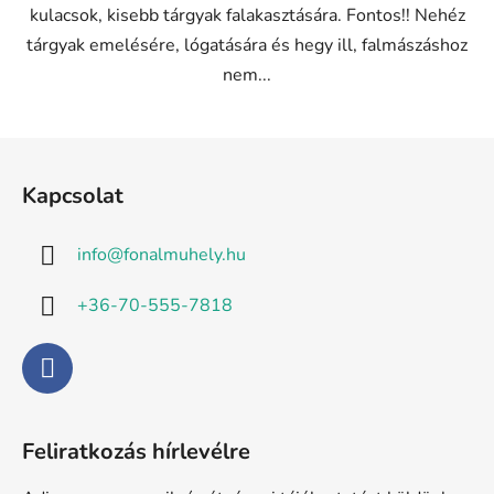
kulacsok, kisebb tárgyak falakasztására. Fontos!! Nehéz
tárgyak emelésére, lógatására és hegy ill, falmászáshoz
nem...
L
á
Kapcsolat
b
l
info
@
fonalmuhely.hu
é
c
+36-70-555-7818
Feliratkozás hírlevélre