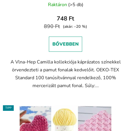
Raktáron
(>5 db)
termék
átlagos
748 Ft
értékelése
890 Ft
(akár: –20 %)
5-
ből
BŐVEBBEN
4,6
csillag.
A Vlna-Hep Camilla kollekciója káprázatos színekkel
örvendezteti a pamut fonalak kedvelőit. OEKO-TEX
Standard 100 tanúsítvánnyal rendelkező, 100%
mercerizált pamut fonal. Súly:...
TIPP