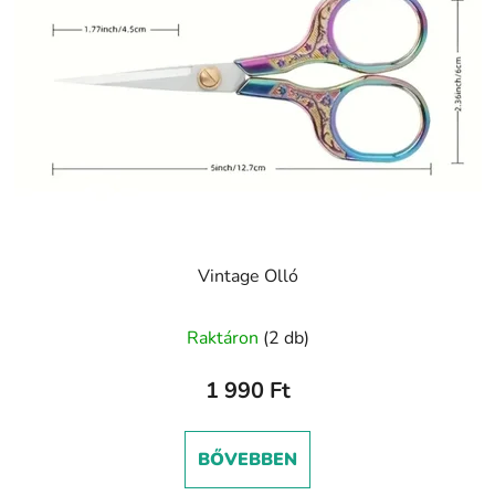
Vintage Olló
A
Raktáron
(2 db)
termék
átlagos
1 990 Ft
értékelése
5-
BŐVEBBEN
ből