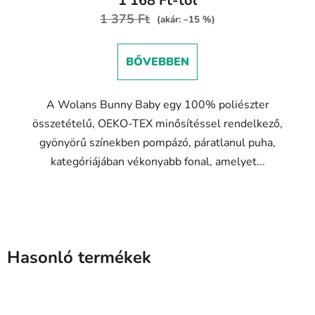
1 168 Ft-tól
értékelése
1 375 Ft
(akár: –15 %)
5-
ből
BŐVEBBEN
5,0
csillag.
A Wolans Bunny Baby egy 100% poliészter
összetételű, OEKO-TEX minősítéssel rendelkező,
gyönyörű színekben pompázó, páratlanul puha,
kategóriájában vékonyabb fonal, amelyet...
Hasonló termékek