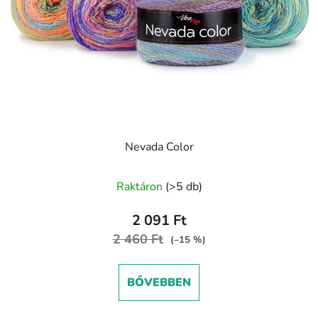
Nevada Color
A
Raktáron
(>5 db)
termék
átlagos
2 091 Ft
értékelése
2 460 Ft
(–15 %)
5-
ből
BŐVEBBEN
5,0
csillag.