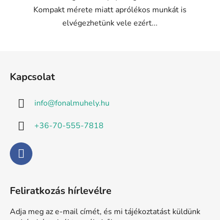
Kompakt mérete miatt aprólékos munkát is
elvégezhetünk vele ezért...
L
á
Kapcsolat
b
l
info
@
fonalmuhely.hu
é
c
+36-70-555-7818
Feliratkozás hírlevélre
Adja meg az e-mail címét, és mi tájékoztatást küldünk