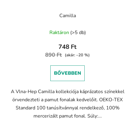
Camilla
A
Raktáron
(>5 db)
termék
átlagos
748 Ft
értékelése
890 Ft
(akár: –20 %)
5-
ből
BŐVEBBEN
4,6
csillag.
A Vlna-Hep Camilla kollekciója káprázatos színekkel
örvendezteti a pamut fonalak kedvelőit. OEKO-TEX
Standard 100 tanúsítvánnyal rendelkező, 100%
mercerizált pamut fonal. Súly:...