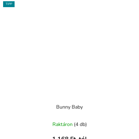
TIPP
Bunny Baby
A
Raktáron
(4 db)
termék
átlagos