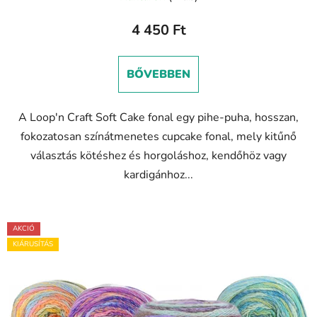
4 450 Ft
BŐVEBBEN
A Loop'n Craft Soft Cake fonal egy pihe-puha, hosszan,
fokozatosan színátmenetes cupcake fonal, mely kitűnő
választás kötéshez és horgoláshoz, kendőhöz vagy
kardigánhoz...
AKCIÓ
KIÁRUSÍTÁS