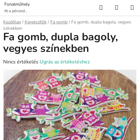
Ugrás
Keresés
KOSÁR
Fonalműhely
a
Itt a pénzed
több fonalat ér!
fő
Kezdőlap
/
Kiegészítők
/
Fa gomb
/
Fa gomb, dupla bagoly, vegyes
tartalomhoz
színekben
Fa gomb, dupla bagoly,
vegyes színekben
A
Nincs értékelés
Ugrás az értékeléshez
termék
átlagos
értékelése
5-
ből
0,0
csillag.