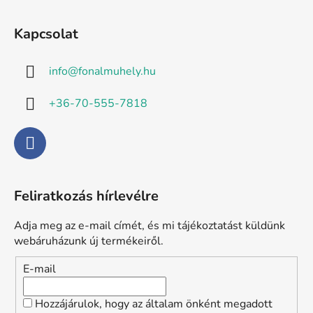
L
á
Kapcsolat
b
l
info
@
fonalmuhely.hu
é
c
+36-70-555-7818
Feliratkozás hírlevélre
Adja meg az e-mail címét, és mi tájékoztatást küldünk
webáruházunk új termékeiről.
E-mail
Hozzájárulok, hogy az általam önként megadott