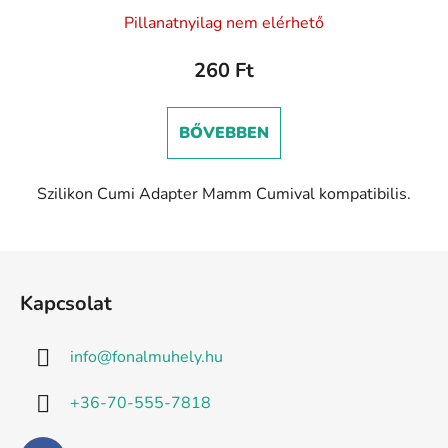
A
Pillanatnyilag nem elérhető
termék
átlagos
260 Ft
értékelése
5-
BŐVEBBEN
ből
5,0
Szilikon Cumi Adapter Mamm Cumival kompatibilis.
csillag.
L
á
Kapcsolat
b
l
info
@
fonalmuhely.hu
é
c
+36-70-555-7818