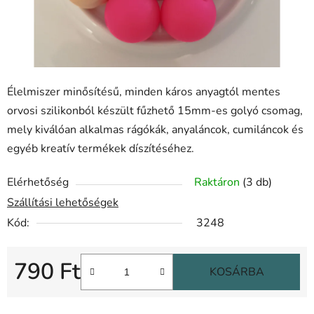
Élelmiszer minősítésű, minden káros anyagtól mentes
orvosi szilikonból készült fűzhető 15mm-es golyó csomag,
mely kiválóan alkalmas rágókák, anyaláncok, cumiláncok és
egyéb kreatív termékek díszítéséhez.
Elérhetőség
Raktáron
(3 db)
Szállítási lehetőségek
Kód:
3248
790 Ft
KOSÁRBA
Egységár: