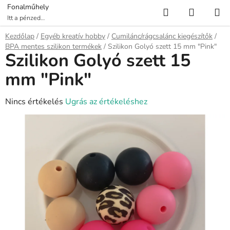
Ugrás
Keresés
KOSÁR
Fonalműhely
a
Itt a pénzed
több fonalat ér!
fő
Kezdőlap
/
Egyéb kreatív hobby
/
Cumilánc/rágcsalánc kiegészítők
/
tartalomhoz
BPA mentes szilikon termékek
/
Szilikon Golyó szett 15 mm "Pink"
Szilikon Golyó szett 15
mm "Pink"
A
Nincs értékelés
Ugrás az értékeléshez
termék
átlagos
értékelése
5-
ből
0,0
csillag.