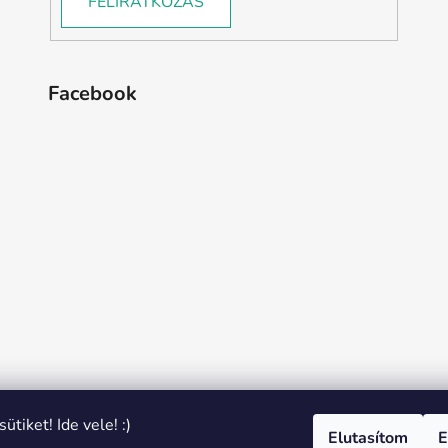
FELIRATKOZÁS
Facebook
ütiket! Ide vele! :)
Elutasítom
E