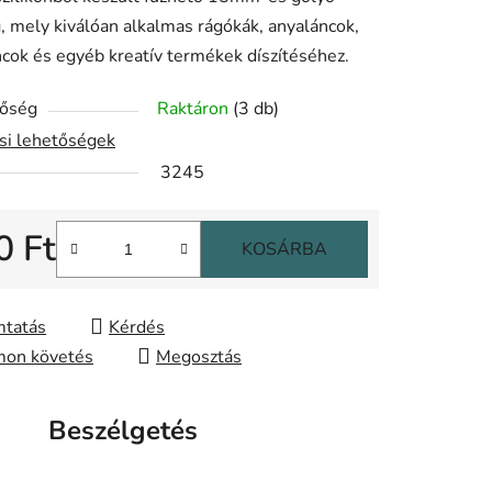
ése
 mely kiválóan alkalmas rágókák, anyaláncok,
cok és egyéb kreatív termékek díszítéséhez.
tőség
Raktáron
(3 db)
ási lehetőségek
3245
0 Ft
KOSÁRBA
gár:
tatás
Kérdés
on követés
Megosztás
Beszélgetés