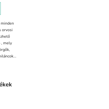
, minden
 orvosi
űzhető
 , mely
örgők,
iláncok...
ékek