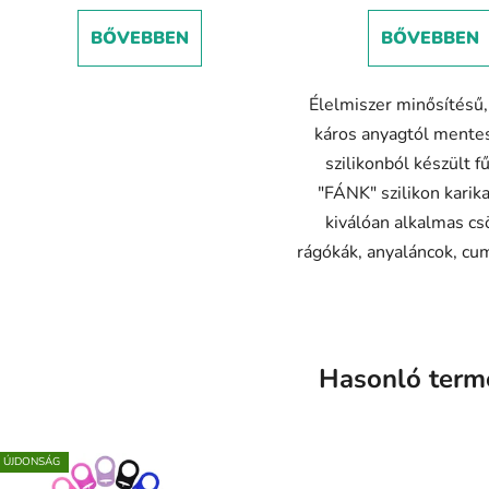
BŐVEBBEN
BŐVEBBEN
Élelmiszer minősítésű
káros anyagtól mentes
szilikonból készült f
"FÁNK" szilikon karika
kiválóan alkalmas cs
rágókák, anyaláncok, cum
Hasonló term
ÚJDONSÁG