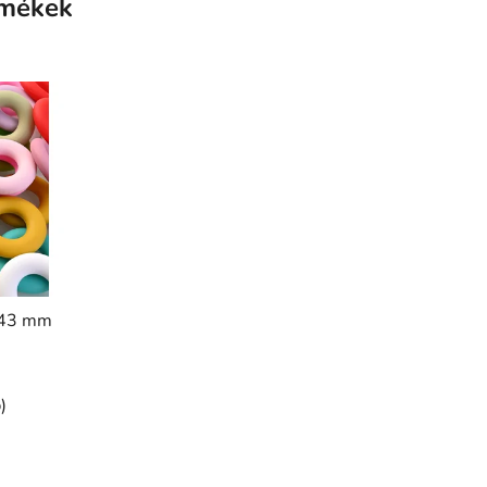
rmékek
" 43 mm
)