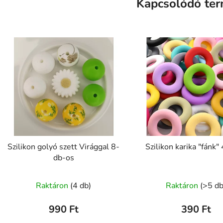
Kapcsolódó te
Szilikon golyó szett Virággal 8-
Szilikon karika "fánk
db-os
Raktáron
(4 db)
Raktáron
(>5 db
990 Ft
390 Ft