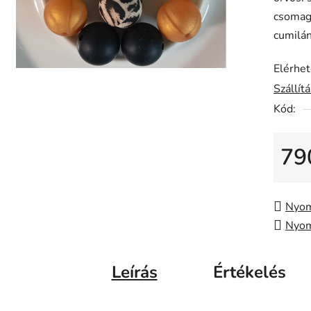
értékel
csomag,
5-
cumilán
ből
0,0
Elérhe
csillag.
Szállít
Kód:
79
Egysé
Nyom
Nyom
Leírás
Értékelés