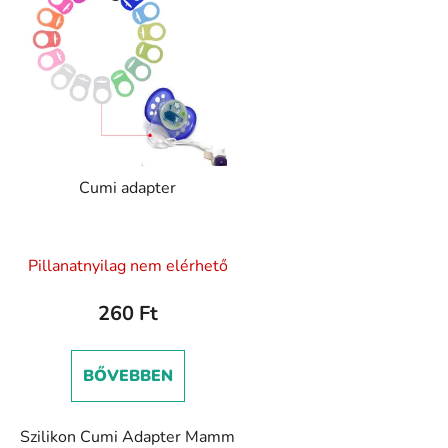
Cumi adapter
A
Pillanatnyilag nem elérhető
termék
átlagos
260 Ft
értékelése
5-
BŐVEBBEN
ből
5,0
Szilikon Cumi Adapter Mamm
csillag.