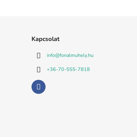
L
á
Kapcsolat
b
l
info
@
fonalmuhely.hu
é
c
+36-70-555-7818