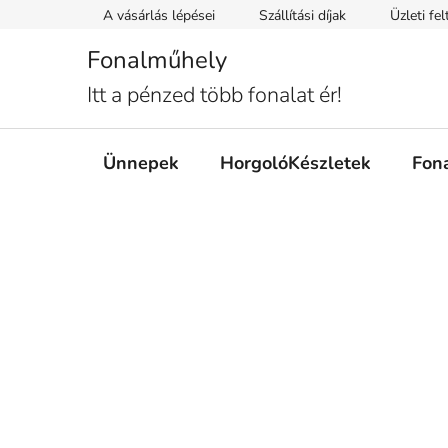
Ugrás
A vásárlás lépései
Szállítási díjak
Üzleti fe
a
fő
Fonalműhely
tartalomhoz
Itt a pénzed több fonalat ér!
Ünnepek
HorgolóKészletek
Fon
O
l
d
a
l
s
ó