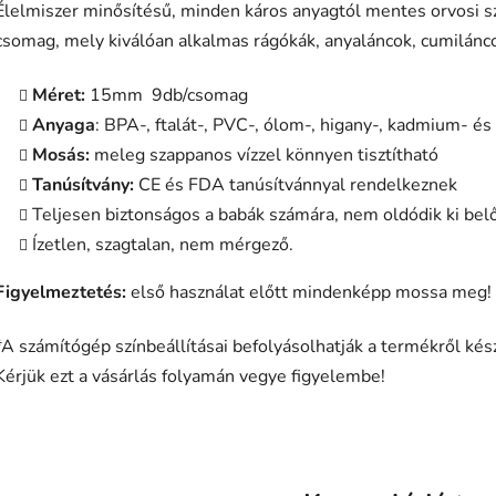
Élelmiszer minősítésű, minden káros anyagtól mentes orvosi s
csomag, mely kiválóan alkalmas rágókák, anyaláncok, cumilánco
Méret:
15mm 9db/csomag
Anyaga
: BPA-, ftalát-, PVC-, ólom-, higany-, kadmium- és
Mosás:
meleg szappanos vízzel könnyen tisztítható
Tanúsítvány:
CE és FDA tanúsítvánnyal rendelkeznek
Teljesen biztonságos a babák számára, nem oldódik ki be
Ízetlen, szagtalan, nem mérgező.
Figyelmeztetés:
első használat előtt mindenképp mossa meg!
*A számítógép színbeállításai befolyásolhatják a termékről kész
Kérjük ezt a vásárlás folyamán vegye figyelembe!