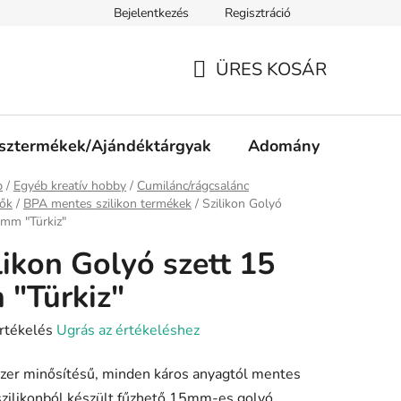
Bejelentkezés
Regisztráció
ájékoztató
Jogi nyilatkozat
Impresszum
Süti tájékozta
ÜRES KOSÁR
KOSÁR
sztermékek/Ajándéktárgyak
Adomány
p
/
Egyéb kreatív hobby
/
Cumilánc/rágcsalánc
tők
/
BPA mentes szilikon termékek
/
Szilikon Golyó
 mm "Türkiz"
likon Golyó szett 15
"Türkiz"
rtékelés
Ugrás az értékeléshez
zer minősítésű, minden káros anyagtól mentes
szilikonból készült fűzhető 15mm-es golyó