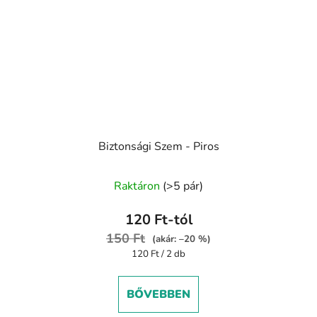
Biztonsági Szem - Piros
Raktáron
(>5 pár)
120 Ft-tól
150 Ft
(akár: –20 %)
Egységár:
120 Ft / 2 db
BŐVEBBEN