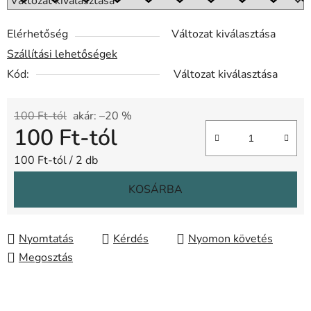
Elérhetőség
Változat kiválasztása
Szállítási lehetőségek
Kód:
Változat kiválasztása
100 Ft-tól
akár: –20 %
100 Ft
-tól
Egységár:
100 Ft-tól / 2 db
KOSÁRBA
Nyomtatás
Kérdés
Nyomon követés
Megosztás