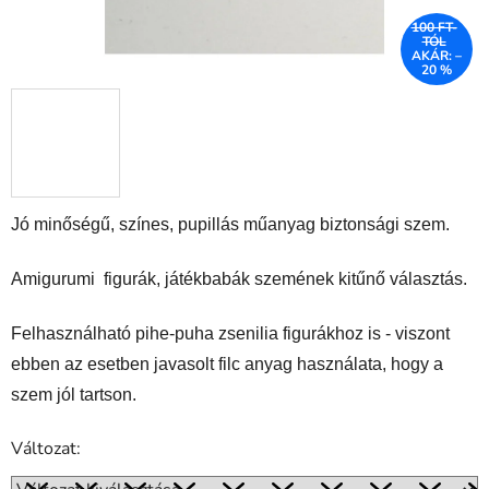
100 FT-
TÓL
AKÁR: –
20 %
Jó minőségű, színes, pupillás műanyag biztonsági szem.
Amigurumi figurák, játékbabák szemének kitűnő választás.
Felhasználható pihe-puha zsenilia figurákhoz is - viszont
ebben az esetben javasolt filc anyag használata, hogy a
szem jól tartson.
Változat: