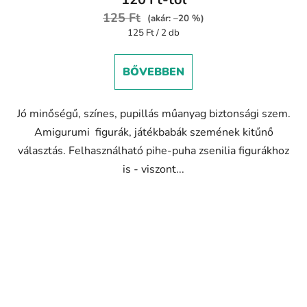
125 Ft
(akár: –20 %)
Egységár:
125 Ft / 2 db
BŐVEBBEN
Jó minőségű, színes, pupillás műanyag biztonsági szem.
Amigurumi figurák, játékbabák szemének kitűnő
választás. Felhasználható pihe-puha zsenilia figurákhoz
is - viszont...