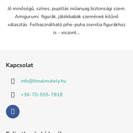
Jó minőségű, színes, pupillás műanyag biztonsági szem.
Amigurumi figurák, játékbabák szemének kitűnő
választás. Felhasználható pihe-puha zsenilia figurákhoz
is - viszont...
L
á
Kapcsolat
b
l
info
@
fonalmuhely.hu
é
c
+36-70-555-7818