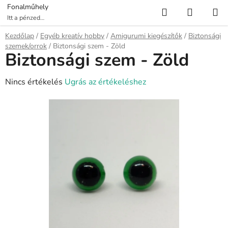
Ugrás
Keresés
KOSÁR
Fonalműhely
a
Itt a pénzed
több fonalat ér!
fő
Kezdőlap
/
Egyéb kreatív hobby
/
Amigurumi kiegészítők
/
Biztonsági
tartalomhoz
szemek/orrok
/
Biztonsági szem - Zöld
Biztonsági szem - Zöld
A
Nincs értékelés
Ugrás az értékeléshez
termék
átlagos
értékelése
5-
ből
0,0
csillag.