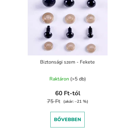
Biztonsági szem - Fekete
A
Raktáron
(>5 db)
termék
átlagos
60 Ft-tól
értékelése
75 Ft
(akár: –21 %)
5-
ből
BŐVEBBEN
5,0
csillag.