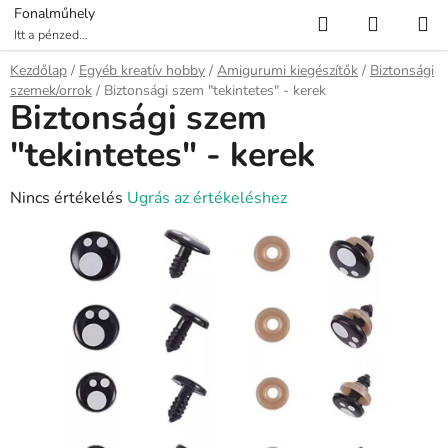
Ugrás
Keresés
KOSÁR
Fonalműhely
a
Itt a pénzed
több fonalat ér!
fő
Kezdőlap
/
Egyéb kreatív hobby
/
Amigurumi kiegészítők
/
Biztonsági
tartalomhoz
szemek/orrok
/
Biztonsági szem "tekintetes" - kerek
Biztonsági szem
"tekintetes" - kerek
A
Nincs értékelés
Ugrás az értékeléshez
termék
átlagos
értékelése
5-
ből
0,0
csillag.