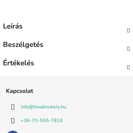
Leírás
Beszélgetés
Értékelés
L
á
Kapcsolat
b
l
info
@
fonalmuhely.hu
é
c
+36-70-555-7818