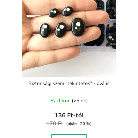
Biztonsági szem "tekintetes" - ovális
Raktáron
(>5 db)
136 Ft-tól
170 Ft
(akár: –20 %)