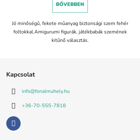
BŐVEBBEN
Jó minőségű, fekete műanyag biztonsági szem fehér
foltokkal.Amigurumi figurák, játékbabák szemének
kitűnő választás.
L
á
Kapcsolat
b
l
info
@
fonalmuhely.hu
é
c
+36-70-555-7818