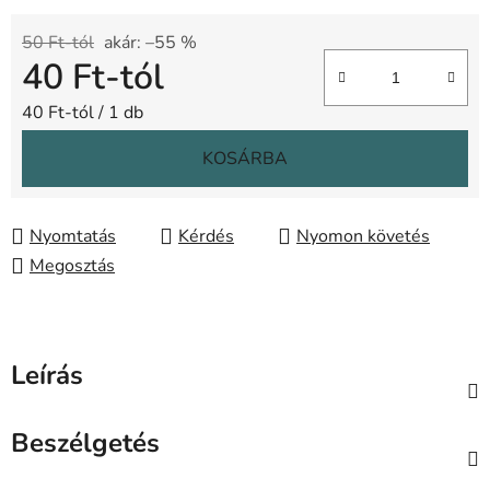
50 Ft-tól
akár: –55 %
40 Ft
-tól
Egységár:
40 Ft-tól / 1 db
KOSÁRBA
Nyomtatás
Kérdés
Nyomon követés
Megosztás
Leírás
Beszélgetés