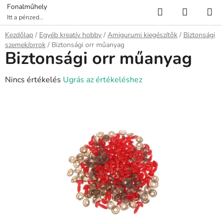
Ugrás
Keresés
KOSÁR
Fonalműhely
a
Itt a pénzed
több fonalat ér!
fő
Kezdőlap
/
Egyéb kreatív hobby
/
Amigurumi kiegészítők
/
Biztonsági
tartalomhoz
szemek/orrok
/
Biztonsági orr műanyag
Biztonsági orr műanyag
A
Nincs értékelés
Ugrás az értékeléshez
termék
átlagos
értékelése
5-
ből
0,0
csillag.