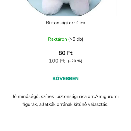
Biztonsági orr Cica
Raktáron
(>5 db)
80 Ft
100 Ft
(–20 %)
BŐVEBBEN
Jó minőségű, színes biztonsági cica orr.Amigurumi
figurák, állatkák orrának kitűnő választás.