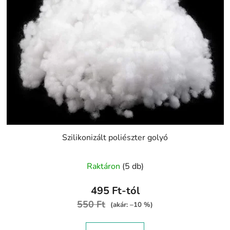
Szilikonizált poliészter golyó
A
Raktáron
(5 db)
termék
átlagos
495 Ft-tól
értékelése
550 Ft
(akár: –10 %)
5-
ből