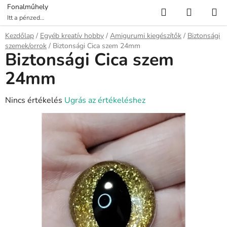
Ugrás
Keresés
KOSÁR
Fonalműhely
a
Itt a pénzed
több fonalat ér!
fő
Kezdőlap
/
Egyéb kreatív hobby
/
Amigurumi kiegészítők
/
Biztonsági
tartalomhoz
szemek/orrok
/
Biztonsági Cica szem 24mm
Biztonsági Cica szem
24mm
A
Nincs értékelés
Ugrás az értékeléshez
termék
átlagos
értékelése
5-
ből
0,0
csillag.