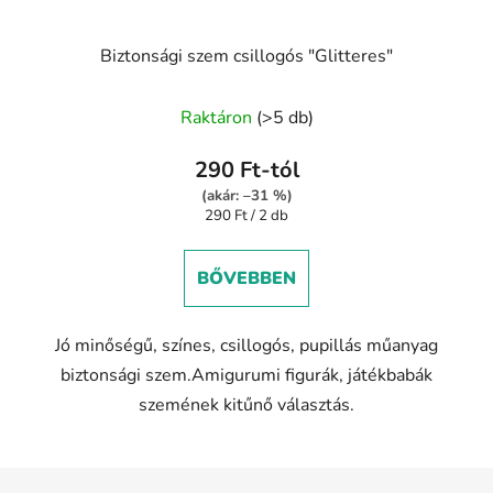
Biztonsági szem csillogós "Glitteres"
Raktáron
(>5 db)
290 Ft-tól
(akár: –31 %)
Egységár:
290 Ft / 2 db
BŐVEBBEN
Jó minőségű, színes, csillogós, pupillás műanyag
biztonsági szem.Amigurumi figurák, játékbabák
szemének kitűnő választás.
L