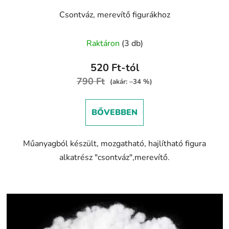
Csontváz, merevítő figurákhoz
A
Raktáron
(3 db)
termék
átlagos
520 Ft-tól
értékelése
790 Ft
(akár: –34 %)
5-
ből
BŐVEBBEN
5,0
csillag.
Műanyagból készült, mozgatható, hajlítható figura
alkatrész "csontváz",merevítő.