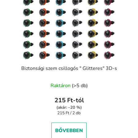
Biztonsági szem csillogós " Glitteres" 3D-s
Raktáron
(>5 db)
215 Ft-tól
(akár: –20 %)
Egységár:
215 Ft / 2 db
BŐVEBBEN