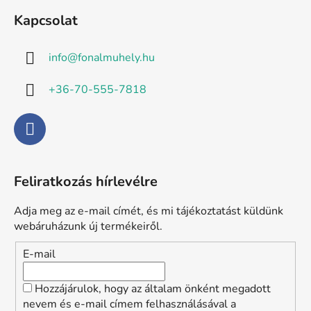
á
Kapcsolat
b
l
info
@
fonalmuhely.hu
é
c
+36-70-555-7818
Feliratkozás hírlevélre
Adja meg az e-mail címét, és mi tájékoztatást küldünk
webáruházunk új termékeiről.
E-mail
Hozzájárulok, hogy az általam önként megadott
nevem és e-mail címem felhasználásával a