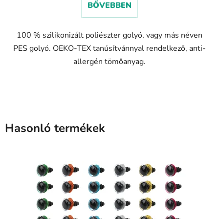
BŐVEBBEN
4,9
csillag.
100 % szilikonizált poliészter golyó, vagy más néven
PES golyó. OEKO-TEX tanúsítvánnyal rendelkező, anti-
allergén tömőanyag.
Hasonló termékek